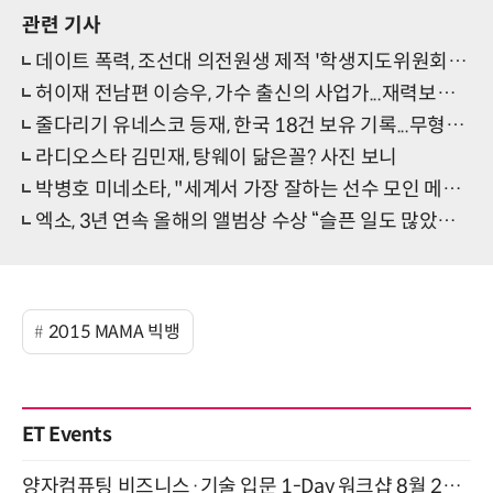
관련 기사
데이트 폭력, 조선대 의전원생 제적 '학생지도위원회 열어 징계 결정'
허이재 전남편 이승우, 가수 출신의 사업가...재력보니 '엄청나네'
줄다리기 유네스코 등재, 한국 18건 보유 기록...무형유산적 가치 높게 평가
라디오스타 김민재, 탕웨이 닮은꼴? 사진 보니
박병호 미네소타, "세계서 가장 잘하는 선수 모인 메이저리그니 준비 잘하겠다" 52번 지명타자
엑소, 3년 연속 올해의 앨범상 수상 “슬픈 일도 많았지만 더 단단해질 것”
2015 MAMA 빅뱅
ET Events
양자컴퓨팅 비즈니스·기술 입문 1-Day 워크샵 8월 28일 개최