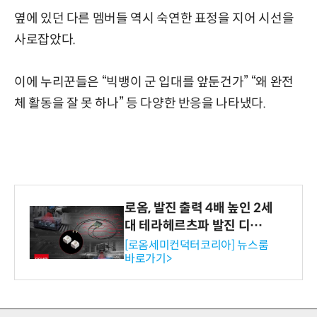
옆에 있던 다른 멤버들 역시 숙연한 표정을 지어 시선을
사로잡았다.
이에 누리꾼들은 “빅뱅이 군 입대를 앞둔건가” “왜 완전
체 활동을 잘 못 하나” 등 다양한 반응을 나타냈다.
로옴, 발진 출력 4배 높인 2세
대 테라헤르츠파 발진 디바이
스 개발
[로옴세미컨덕터코리아] 뉴스룸
바로가기>