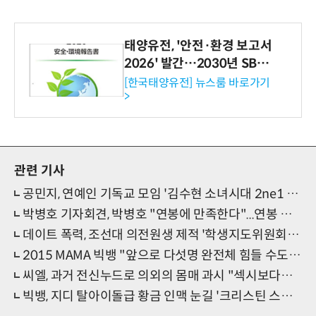
태양유전, '안전·환경 보고서
2026' 발간…2030년 SBT
수준 온실가스 감축 추진
[한국태양유전] 뉴스룸 바로가기
>
관련 기사
공민지, 연예인 기독교 모임 '김수현 소녀시대 2ne1 슈주까지' 어디 교회?
박병호 기자회견, 박병호 "연봉에 만족한다"...연봉 규모 살펴보니
데이트 폭력, 조선대 의전원생 제적 '학생지도위원회 열어 징계 결정'
2015 MAMA 빅뱅 "앞으로 다섯명 완전체 힘들 수도.." ‘군대 가나?'
씨엘, 과거 전신누드로 의외의 몸매 과시 "섹시보다는 여성의 외면적인 아름다움"
빅뱅, 지디 탈아이돌급 황금 인맥 눈길 '크리스틴 스튜어트와 카지노 게임?' 대박