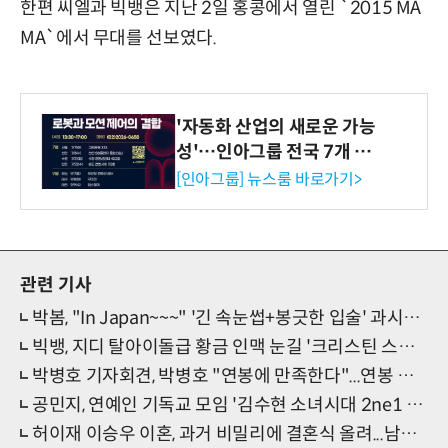
한편 씨엘과 빅뱅은 지난 2일 홍콩에서 열린 `2015 MA
MA`에서 무대를 선보였다.
'자동화 산업의 새로운 가능
성'…인아그룹 전국 7개 도
시 세미나 페어 개최
[인아그룹] 뉴스룸 바로가기>
관련 기사
박봄, "In Japan~~~" '긴 속눈썹+봉긋한 입술' 과시하며 인형 셀카 '시선올킬'
빅뱅, 지디 탈아이돌급 황금 인맥 눈길 '크리스틴 스튜어트와 카지노 게임?' 대박
박병호 기자회견, 박병호 "연봉에 만족한다"...연봉 규모 살펴보니
공민지, 연예인 기독교 모임 '김수현 소녀시대 2ne1 슈주까지' 어디 교회?
허이재 이승우 이혼, 과거 비밀리에 결혼식 올려...남편 직업 알고보니