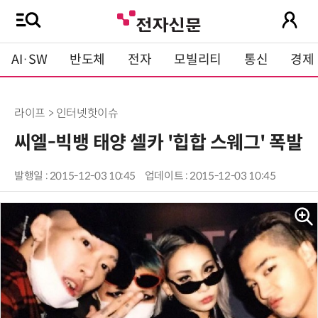
AI·SW
반도체
전자
모빌리티
통신
경제
라이프 > 인터넷핫이슈
씨엘-빅뱅 태양 셀카 '힙합 스웨그' 폭발
발행일 : 2015-12-03 10:45
업데이트 : 2015-12-03 10:45