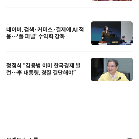
네이버, 검색·커머스·결제에 AI 적
용…'풀 퍼널' 수익화 강화
정점식 “김용범 이미 한국경제 빌
런…李 대통령, 경질 결단해야”