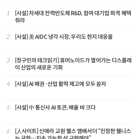
1
[사설] 차세대 전력반도체 R&D, 참여 대기업 파격 혜택
줘라
2
[사설] 美 AIDC 냉각 시장, 우리도 현지 대응을
3
[정구민의 테크읽기] 휴머노이드가 열어가는 디스플레
이 산업의 새로운 기회
4
[사설] AI 패권·산업 활력 제고에 모두 쏟자
5
[사설] 中 통신사 AI 토큰, 배울 바 크다
6
[人사이트] 신애라 교원 웰스 앰배서더 “진정한 웰니스
는 균형…지속 가능한 삶 구현해야”