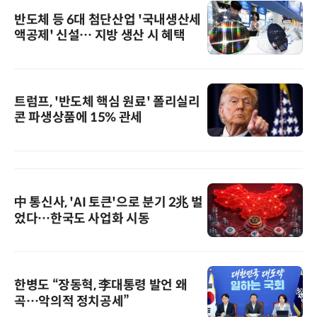
반도체 등 6대 첨단산업 '국내생산세
액공제' 신설… 지방 생산 시 혜택
트럼프, '반도체 핵심 원료' 폴리실리
콘 파생상품에 15% 관세
中 통신사, 'AI 토큰'으로 분기 2兆 벌
었다…한국도 사업화 시동
한병도 “장동혁, 李대통령 발언 왜
곡…악의적 정치공세”