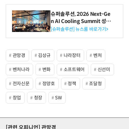
슈퍼솔루션, 2026 Next-Ge
n AI Cooling Summit 성황
리 성료
[슈퍼솔루션] 뉴스룸 바로가기>
관망경
김상규
나라장터
벤처
벤처나라
변화
소프트웨어
신선미
전자신문
정양호
정책
조달청
창업
청장
SW
[관련 오피니언]
관망경