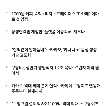
2
1000원 커피·45㎝ 피자…트레이더스 'T-카페', 이마
트 첫 입점
3
상생협력법 개정안 '플랫폼 이중족쇄' 채우나
4
“찰떡같이 알아듣네”…카카오, '카나나-o' 음성 생성
기술 고도화
5
쿠팡Inc, 상반기 영업적자 1.2조 육박…2년치 이익 넘
어서
6
카카오, 역대 최대 분기 실적…카톡에 쿠팡이츠 연동해
주문부터 결제까지
7
“쿠팡, 7월 결제액 6조1100억 '역대 최대'…쿠팡이츠