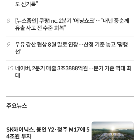
도 신기록”
8
[뉴스줌인] 쿠팡Inc, 2분기 '어닝쇼크'…“내년 중순께
유출 사고 전 수준 회복”
9
우유 감산 협상 8월 말로 연장…산정 기준 놓고 '평행
선'
10
네이버, 2분기 매출 3조3888억원…분기 기준 역대 최
대
주요뉴스
SK하이닉스, 용인 Y2·청주 M17에 5
4조원 투자