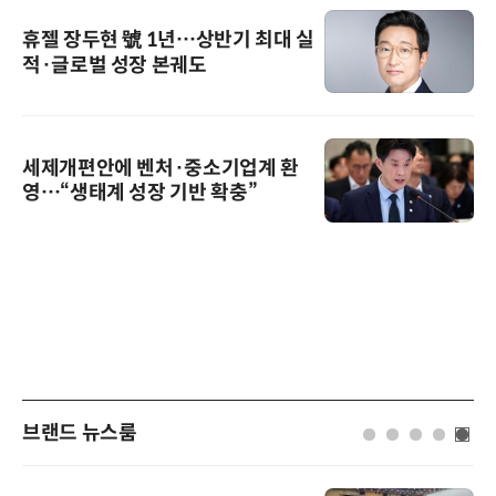
휴젤 장두현 號 1년…상반기 최대 실
적·글로벌 성장 본궤도
세제개편안에 벤처·중소기업계 환
영…“생태계 성장 기반 확충”
브랜드 뉴스룸