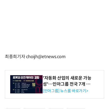
최종희기자 choijh@etnews.com
'자동화 산업의 새로운 가능
성'…인아그룹 전국 7개 도
시 세미나 페어 개최
[인아그룹] 뉴스룸 바로가기>