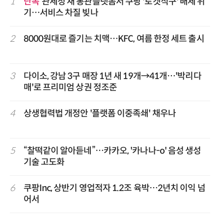
1
단독
관세청 새 통관플랫폼서 쿠팡 '로켓직구' 배제 위
기…서비스 차질 빚나
2
8000원대로 즐기는 치맥…KFC, 여름 한정 세트 출시
3
다이소, 강남 3구 매장 1년 새 19개→41개…'박리다
매'로 프리미엄 상권 정조준
4
상생협력법 개정안 '플랫폼 이중족쇄' 채우나
5
“찰떡같이 알아듣네”…카카오, '카나나-o' 음성 생성
기술 고도화
6
쿠팡Inc, 상반기 영업적자 1.2조 육박…2년치 이익 넘
어서