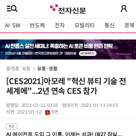
AI·SW
반도체
전자
모빌리티
통신
경제
플랫폼·유통
유통·생활
[CES2021]아모레 "혁신 뷰티 기술 전
세계에"...2년 연속 CES 참가
발행일 : 2021-01-11 10:55
업데이트 : 2021-01-11 14:55
지면 :
2021-01-12
5면
AI 에이전트 도입 그 이후, 이제는 성과! (8/27 잠실역)