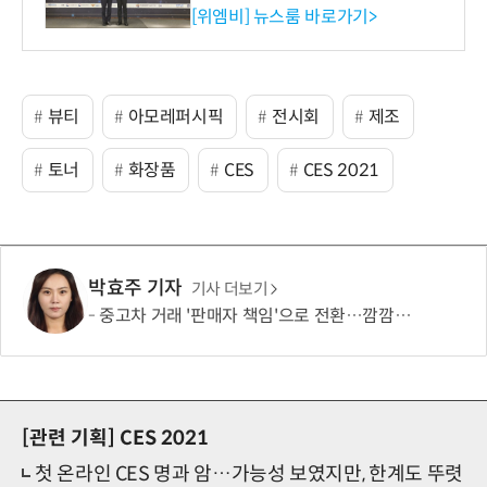
사장상 수상
[위엠비] 뉴스룸 바로가기>
뷰티
아모레퍼시픽
전시회
제조
토너
화장품
CES
CES 2021
박효주 기자
기사 더보기
중고차 거래 '판매자 책임'으로 전환…깜깜이 수수료 없앤다
[관련 기획]
CES 2021
첫 온라인 CES 명과 암…가능성 보였지만, 한계도 뚜렷