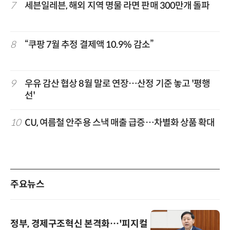
7
세븐일레븐, 해외 지역 명물 라면 판매 300만개 돌파
8
“쿠팡 7월 추정 결제액 10.9% 감소”
9
우유 감산 협상 8월 말로 연장…산정 기준 놓고 '평행
선'
10
CU, 여름철 안주용 스낵 매출 급증…차별화 상품 확대
주요뉴스
정부, 경제구조혁신 본격화…'피지컬