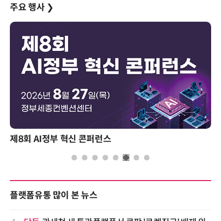
주요 행사
❯
제8회 AI정부 혁신 콘퍼런스
플랫폼유통 많이 본 뉴스