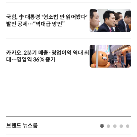
국힘, 李 대통령 '형소법 안 읽어봤다'
발언 공세…“역대급 망언”
카카오, 2분기 매출·영업이익 역대 최
대…영업익 36% 증가
브랜드 뉴스룸