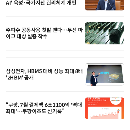
AI' 육성·국가자산 관리체계 개편
주파수 공동사용 첫발 뗀다…무선 마
이크 대상 실증 착수
삼성전자, HBM5 대비 성능 최대 8배
'zHBM' 공개
“쿠팡, 7월 결제액 6조1100억 '역대
최대'…쿠팡이츠도 신기록”