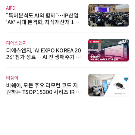
AIPD
“특허분석도 AI와 함께”…IP산업
'AX' 시대 본격화, 지식재산처 1호
AI IP데이터분석사 탄생
디에스앤지
디에스앤지, 'AI EXPO KOREA 20
26' 참가 성료… AI 전 생애주기 아
우르는 통합 솔루션 선봬
비쉐이
비쉐이, 모든 주요 리모컨 코드 지
원하는 TSOP15300 시리즈 IR 수
신기 출시