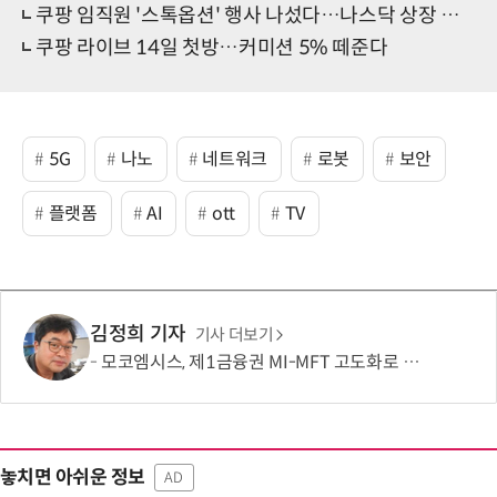
쿠팡 임직원 '스톡옵션' 행사 나섰다…나스닥 상장 초읽기?
쿠팡 라이브 14일 첫방…커미션 5% 떼준다
5G
나노
네트워크
로봇
보안
플랫폼
AI
ott
TV
김정희 기자
기사 더보기
모코엠시스, 제1금융권 MI-MFT 고도화로 대규모 인프라 통합 역량 입증
놓치면 아쉬운 정보
AD