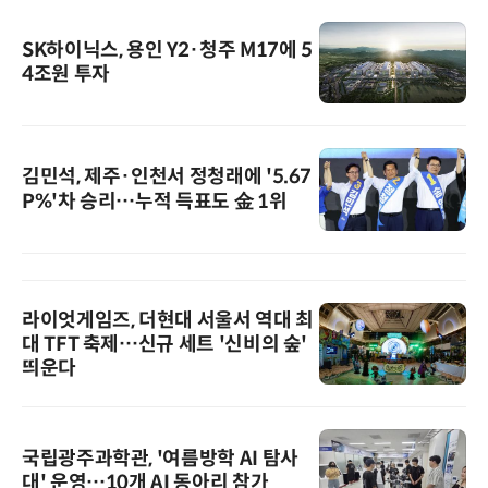
SK하이닉스, 용인 Y2·청주 M17에 5
4조원 투자
김민석, 제주·인천서 정청래에 '5.67
P%'차 승리…누적 득표도 金 1위
라이엇게임즈, 더현대 서울서 역대 최
대 TFT 축제…신규 세트 '신비의 숲'
띄운다
국립광주과학관, '여름방학 AI 탐사
대' 운영…10개 AI 동아리 참가