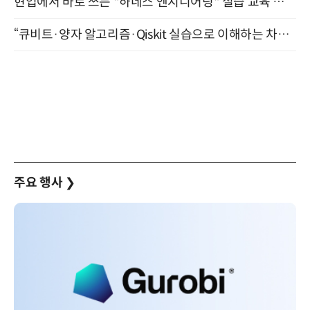
현업에서 바로 쓰는 "하네스 엔지니어링" 실습 교육 워크숍 8월 20일 개최
“큐비트·양자 알고리즘·Qiskit 실습으로 이해하는 차세대 컴퓨팅” (8/28)
주요 행사
❯