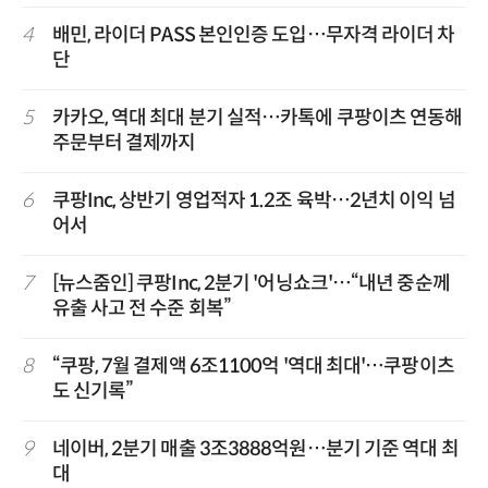
4
배민, 라이더 PASS 본인인증 도입…무자격 라이더 차
단
5
카카오, 역대 최대 분기 실적…카톡에 쿠팡이츠 연동해
주문부터 결제까지
6
쿠팡Inc, 상반기 영업적자 1.2조 육박…2년치 이익 넘
어서
7
[뉴스줌인] 쿠팡Inc, 2분기 '어닝쇼크'…“내년 중순께
유출 사고 전 수준 회복”
8
“쿠팡, 7월 결제액 6조1100억 '역대 최대'…쿠팡이츠
도 신기록”
9
네이버, 2분기 매출 3조3888억원…분기 기준 역대 최
대