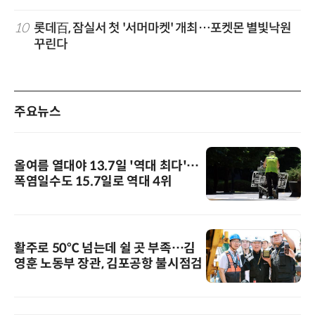
10
롯데百, 잠실서 첫 '서머마켓' 개최…포켓몬 별빛낙원
꾸린다
주요뉴스
올여름 열대야 13.7일 '역대 최다'…
폭염일수도 15.7일로 역대 4위
활주로 50℃ 넘는데 쉴 곳 부족…김
영훈 노동부 장관, 김포공항 불시점검