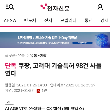
AI·SW
반도체
전자
모빌리티
통신
경제
플랫폼·유통
유통·생활
단독
쿠팡, 고려대 기술특허 98건 사들
였다
발행일 : 2021-01-26 14:30
업데이트 : 2021-01-26 23:29
지면 :
2021-01-27
1면
AI AGENT로 완성하는 CX 혁신 (9/9 코엑스)