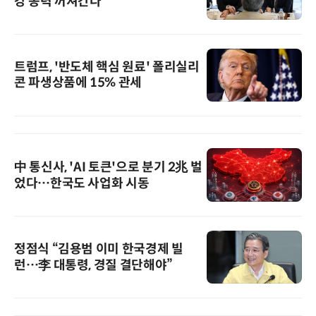
강 동력 꺼져간다
트럼프, '반도체 핵심 원료' 폴리실리
콘 파생상품에 15% 관세
中 통신사, 'AI 토큰'으로 분기 2兆 벌
었다…한국도 사업화 시동
정점식 “김용범 이미 한국경제 빌
런…李 대통령, 경질 결단해야”