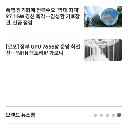
폭염 장기화에 전력수요 '역대 최대'
97.1GW 경신 촉각…김성환 기후장
관, 긴급 점검
[르포] 정부 GPU 7656장 운영 최전
선…'NHN 팩토리X' 가보니
브랜드 뉴스룸