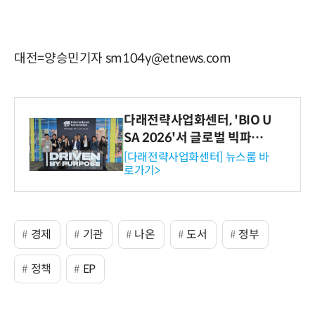
대전=양승민기자 sm104y@etnews.com
다래전략사업화센터, 'BIO U
SA 2026'서 글로벌 빅파마
와의 비즈니스 미팅 지원…K
[다래전략사업화센터] 뉴스룸 바
로가기>
-바이오 해외 진출 교두보 확
보
경제
기관
나온
도서
정부
정책
EP