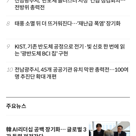
7
전남광주시, '반도체 클러스터 지정' 긴급 점검회의…
전방위 총력전
8
태풍 소멸 뒤 더 뜨거워진다…'재난급 폭염' 장기화
9
KIST, 기존 반도체 공정으로 전기·빛 신호 한 번에 읽
는 '광반도체 BCI 칩' 구현
10
전남광주시, 45개 공공기관 유치 막판 총력전…100여
명 추진단 확대 개편
주요뉴스
韓 AI리더십 공백 장기화… 글로벌 3