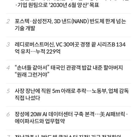
·기업 원팀으로 '2030년 6월 양산' 목표
2
포스텍·삼성전자, 3D 낸드(NAND) 반도체 한계 넘는
기술 개발
3
레디로버스트머신, VC 30여곳 경쟁 끝 시리즈B 134
억 유치…누적 229억
4
“손녀들 같아서” 태국인 관광객 밥값 내준 할아버지
“원래 그런거야”
5
사장 장난에 직원 5m 아래로 추락…노동부, 업체 감독
직접 나섰다
6
장성에 20㎿ AI 데이터센터 구축 본격…美 AI패브릭·
에이파사드와 업무협약