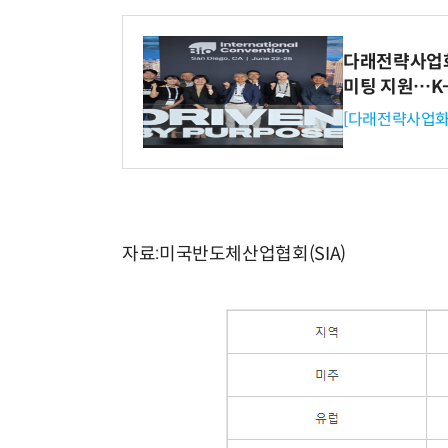
다래전략사업화센
미팅 지원…K
[다래전략사업화
자료:미국반도체산업협회(SIA)