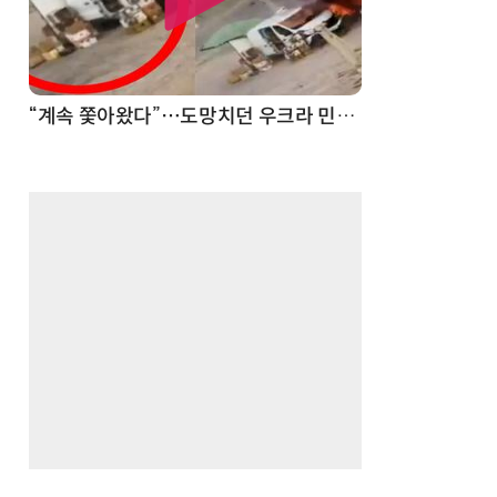
“계속 쫓아왔다”…도망치던 우크라 민간인 공격한 러 자폭 드론