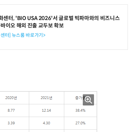
터, 'BIO USA 2026'서 글로벌 빅파마와의 비즈니스
-바이오 해외 진출 교두보 확보
거미줄 쏘고 자동 회수까지…현실판 스파이더맨 웹 슈터
70년 만에 돌아온 시베리아호랑이…카자흐스탄 야생에 풀렸다
센터] 뉴스룸 바로가기>