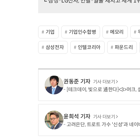
삼성·LG전자, 인텔·월풀 제치고 세계 1
기업
기업인수합병
메모리
삼성전자
인텔코리아
파운드리
권동준 기자
기사 더보기
[테크데이, 빛으로 通한다]<3>머크,
윤희석 기자
기사 더보기
고려은단, 트로트 가수 '신성'과 네