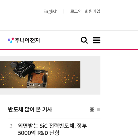
English
로그인
회원가입
반도체 많이 본 기사
1
외면받는 SiC 전력반도체, 정부
6
“AI, 
5000억 R&D 난항
문 '실리