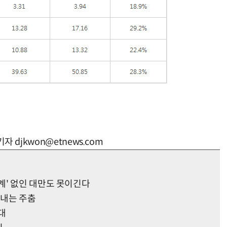
자 djkwon@etnews.com
계' 없인 대만도 못이긴다
국내는 주춤
대