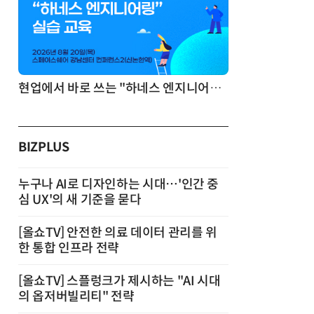
기반 정리·리서치·보고 자동화
현업에서 바로 쓰는 "하네스 엔지니어링" 실습 교육
BIZPLUS
누구나 AI로 디자인하는 시대…'인간 중
심 UX'의 새 기준을 묻다
[올쇼TV] 안전한 의료 데이터 관리를 위
한 통합 인프라 전략
[올쇼TV] 스플렁크가 제시하는 "AI 시대
의 옵저버빌리티" 전략