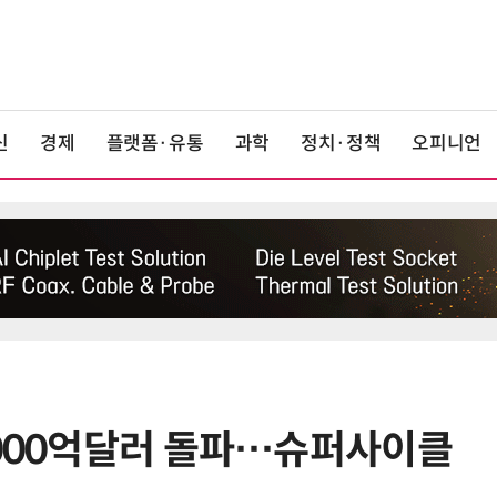
신
경제
플랫폼·유통
과학
정치·정책
오피니언
5000억달러 돌파…슈퍼사이클
6
“AI, 빛으로 通한다”…25일 전자신
문 '실리콘 포토닉스·CPO' 테크데