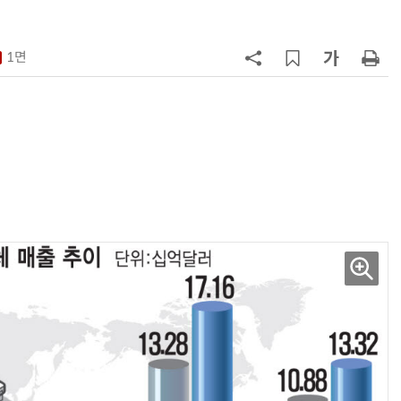
이 개최
7
[테크데이, 빛으로 通한다]<2>오이
솔루션, 광 통신 솔루션 수직 계열
1면
화…'실리콘 포토닉스·CPO 집중 
략'
8
AMD, 데이터센터 매출 2배 급증…2
분기 사상 최대 매출
9
[사설] 차세대 전력반도체 R&D, 참
여 대기업 파격 혜택 줘라
10
소프트피브이·성균관대, 실내용 3
원 구형 태양전지 IEC 국제표준 개
과제 공식 승인