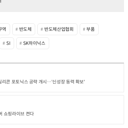
위
무역
반도체
반도체산업협회
부품
SI
SK하이닉스
 실리콘 포토닉스 공략 개시…'신성장 동력 확보'
이버 쇼핑라이브 켠다