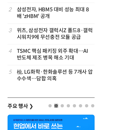
이 개최
2
삼성전자, HBM5 대비 성능 최대 8
7
[테크데이
배 'zHBM' 공개
솔루션, 
공
화…'실리
략'
3
위츠, 삼성전자 갤럭시Z 폴드8·갤럭
8
AMD, 
시워치9에 무선충전 모듈 공급
분기 사상
4
TSMC 핵심 패키징 외주 확대…AI
9
[사설] 
반도체 제조 병목 해소 기대
여 대기업
차
5
檢, LG화학·한화솔루션 등 7개사 압
10
소프트피브
발
수수색…담합 의혹
원 구형 
과제 공식
주요 행사
❯