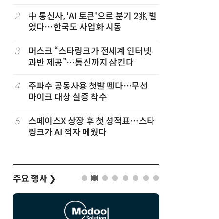
2
中 통신사, 'AI 토큰'으로 분기 2兆 벌
7
韓 앱스토
었다…한국도 사업화 시동
원…개발
3
머스크 “스타링크가 전세계 인터넷
8
LGU+, 
과반 제공”…통신까지 삼킨다
달 없이 
4
주파수 공동사용 첫발 뗀다…무선
9
국산 AI
마이크 대상 실증 착수
올해 60
5
스페이스X 상장 후 첫 성적표…스타
10
SKT, 2
링크가 AI 적자 메웠다
매출 2배
주요 행사
❯