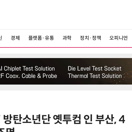
신
경제
플랫폼·유통
과학
정치·정책
오피니언
' 방탄소년단 옛투컴 인 부산, 4
6
중고폰 안심 인증 50곳 돌파…고객
불안 줄였지만 '홍보 부족' 과제