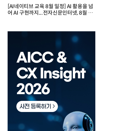
[AI네이티브 교육 8월 일정] AI 활용을 넘
어 AI 구현까지...전자신문인터넷, 8월 실
전 교육·워크숍 개최 발행일 : 2026-07-
23 10:46