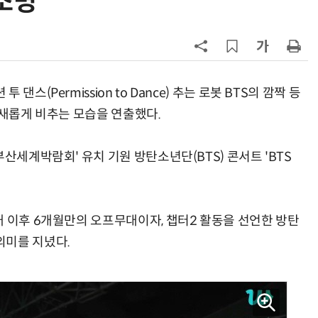
조명
7
韓 앱스토어 시장 5년 만에 38조
원…개발자 90%에 無수수료
8
LGU+, AIDC에 2조 투자…“외부 조
달 없이 단계적 확장”
스(Permission to Dance) 추는 로봇 BTS의 깜짝 등
 새롭게 비추는 모습을 연출했다.
9
국산 AI 반도체로 피지컬 AI 실증…
올해 600억 투입
산세계박람회' 유치 기원 방탄소년단(BTS) 콘서트 'BTS
10
SKT, 2분기 영업익 67%↑…AIDC
매출 2배 늘어
대 이후 6개월만의 오프무대이자, 챕터2 활동을 선언한 방탄
의미를 지녔다.