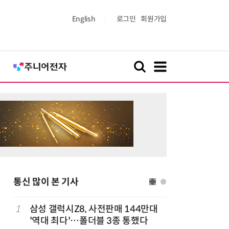
English
로그인
회원가입
통신 많이 본 기사
1
삼성 갤럭시Z8, 사전판매 144만대
6
중고폰 안
'역대 최다'…폴더블 3종 통했다
불안 줄였