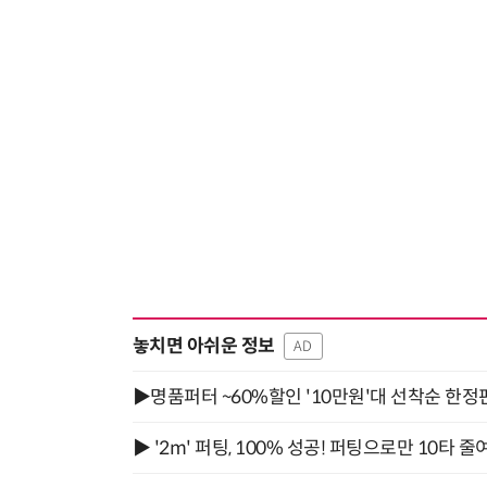
놓치면 아쉬운 정보
AD
▶명품퍼터 ~60%할인 '10만원'대 선착순 한정
▶ '2m' 퍼팅, 100% 성공! 퍼팅으로만 10타 줄