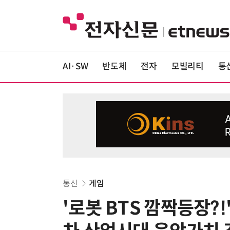
AI·SW
반도체
전자
모빌리티
통
통신
게임
'로봇 BTS 깜짝등장?!