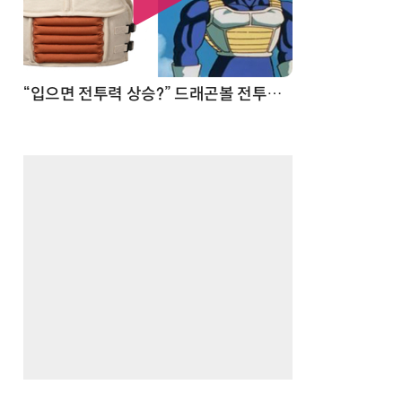
 순간
“입으면 전투력 상승?” 드래곤볼 전투복 닮은 중량조끼