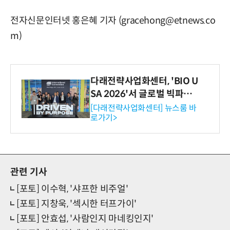
전자신문인터넷 홍은혜 기자 (gracehong@etnews.co
m)
다래전략사업화센터, 'BIO U
SA 2026'서 글로벌 빅파마
와의 비즈니스 미팅 지원…K
[다래전략사업화센터] 뉴스룸 바
로가기>
-바이오 해외 진출 교두보 확
보
관련 기사
[포토] 이수혁, '샤프한 비주얼'
[포토] 지창욱, '섹시한 터프가이'
[포토] 안효섭, '사람인지 마네킹인지'