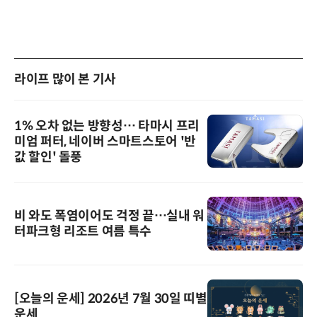
라이프 많이 본 기사
1% 오차 없는 방향성… 타마시 프리
미엄 퍼터, 네이버 스마트스토어 '반
값 할인' 돌풍
비 와도 폭염이어도 걱정 끝…실내 워
터파크형 리조트 여름 특수
[오늘의 운세] 2026년 7월 30일 띠별
운세