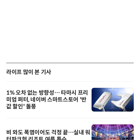
라이프 많이 본 기사
1% 오차 없는 방향성… 타마시 프리
미엄 퍼터, 네이버 스마트스토어 '반
값 할인' 돌풍
비 와도 폭염이어도 걱정 끝…실내 워
터파크형 리조트 여름 특수