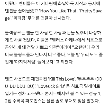
이뤘다. 멤버들은 이 기다림에 화답하듯 시작과 동시에
텐션을 끌어올렸고 'How You Like That', 'Pretty Sava
ge', '휘파람' 무대를 연달아 선사했다.
블랙핑크는 팬들 한 사람 한 사람과 눈을 맞추며 다정하
게 인사를 건넸다. 이들은 "댈러스 아레나에서 처음으로
공연하게 돼 정말 기쁘고 영광"이라며 "오랜만에 우리
미국 블링크들과 만나서 너무 좋다. 오늘 밤 우리 모두 즐
겁게 '마지막처럼' 놀아보자"고 외쳤다.
밴드 사운드로 재편곡된 'Kill This Love', '뚜두뚜두 (DD
U-DU DDU-DU)', 'Lovesick Girls' 등 히트곡 릴레이로
열기는 점차 고조됐다. 콘서트에서만 볼 수 있는 정규 1,
2집 수록곡 퍼포먼스는 물론 솔로 무대도 빛을 발했다.