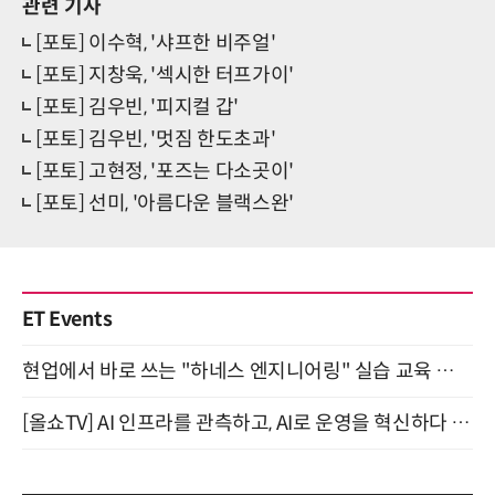
관련 기사
[포토] 이수혁, '샤프한 비주얼'
[포토] 지창욱, '섹시한 터프가이'
[포토] 김우빈, '피지컬 갑'
[포토] 김우빈, '멋짐 한도초과'
[포토] 고현정, '포즈는 다소곳이'
[포토] 선미, '아름다운 블랙스완'
ET Events
현업에서 바로 쓰는 "하네스 엔지니어링" 실습 교육 워크숍 8월 20일 개최
[올쇼TV] AI 인프라를 관측하고, AI로 운영을 혁신하다 (8월 11일 생방송)