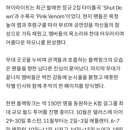
하이라이트는 최근 발매한 정규 2집 타이틀곡 'Shut Do
wn'과 수록곡 'Pink Venom'이었다. 현지 팬들은 목청
높여 랩과 후렴구를 따라 부르며 공연장을 자신들의 함
성으로 가득 채웠고, 멤버들의 목소리와 한데 어우러지며
아름다운 하모니를 완성했다.
무대 곳곳을 누비며 관객들과 호흡하는 블랙핑크의 모습
은 팬들을 향한 남다른 진심이 묻어났다. 마지막 무대가
끝나자 멤버들은 벅찬 감동에 눈시울을 붉혔고 애틋한
작별 인사와 함께 추억의 한 페이지를 장식했다.
한편 블랙핑크는 약 150만 명을 동원하는 K팝 걸그룹 최
대 규모 월드 투어를 진행 중이다. 10월은 댈러스에 이어
29~30일 휴스턴, 11월부터는 2일~3일 애틀랜타, 6~7
일 해밀턴, 10일~11일 시카고, 14일~15일 뉴어크, 19일