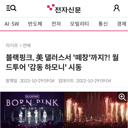
AI·SW
반도체
전자
모빌리티
통신
경제
라이프 > 연예
블랙핑크, 美 댈러스서 '떼창'까지?! 월
드투어 '감동 하모니' 시동
발행일 : 2022-10-29 09:04
업데이트 : 2022-10-29 09:04