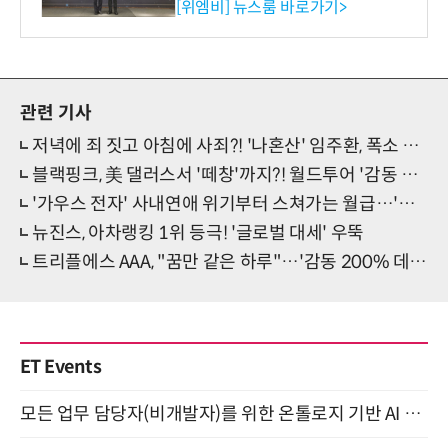
사장상 수상
[위엠비] 뉴스룸 바로가기>
관련 기사
저녁에 죄 짓고 아침에 사죄?! '나혼산' 임주환, 폭소 만발 일상 제대로 터졌다!
블랙핑크, 美 댈러스서 '떼창'까지?! 월드투어 '감동 하모니' 시동
'가우스 전자' 사내연애 위기부터 스쳐가는 월급…'짠내 폭발'
뉴진스, 아차랭킹 1위 등극! '글로벌 대세' 우뚝
트리플에스 AAA, "꿈만 같은 하루"…'감동 200% 데뷔' 소감
ET Events
모든 업무 담당자(비개발자)를 위한 온톨로지 기반 AI 지식체계 설계 1-day 워크숍 8월 20일 개최