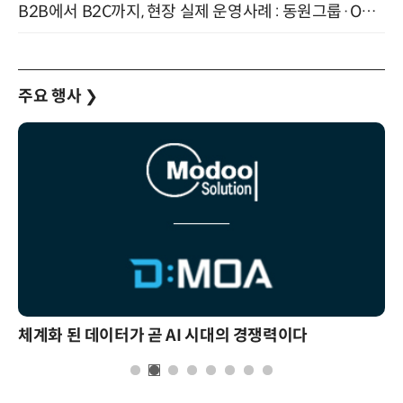
B2B에서 B2C까지, 현장 실제 운영사례 : 동원그룹·OCI·다이닝브랜즈그룹·당근 (8/27)
주요 행사
❯
체계화 된 데이터가 곧 AI 시대의 경쟁력이다