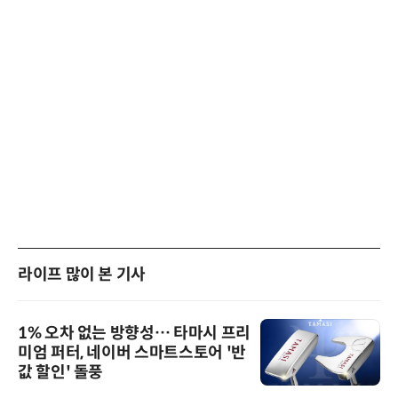
라이프 많이 본 기사
1% 오차 없는 방향성… 타마시 프리
미엄 퍼터, 네이버 스마트스토어 '반
값 할인' 돌풍