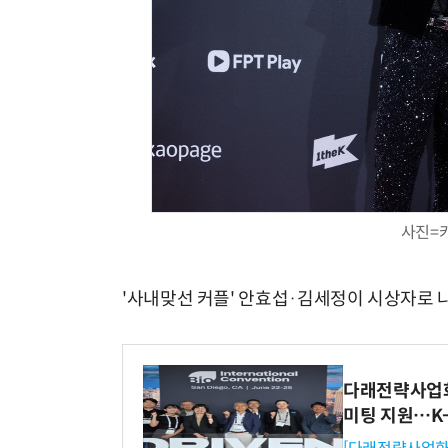
사진=
'사내맞선 커플' 안효섭·김세정이 시상자로 
다래전략사업화센
미팅 지원…K