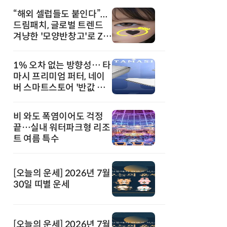
“해외 셀럽들도 붙인다”...
드림패치, 글로벌 트렌드
겨냥한 '모양반창고'로 Z세
대 공략
1% 오차 없는 방향성… 타
마시 프리미엄 퍼터, 네이
버 스마트스토어 '반값 할
인' 돌풍
비 와도 폭염이어도 걱정
끝…실내 워터파크형 리조
트 여름 특수
[오늘의 운세] 2026년 7월
30일 띠별 운세
[오늘의 운세] 2026년 7월