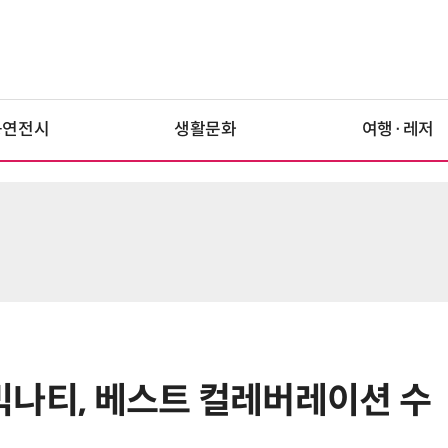
공연전시
생활문화
여행·레저
M-빅나티, 베스트 컬레버레이션 수