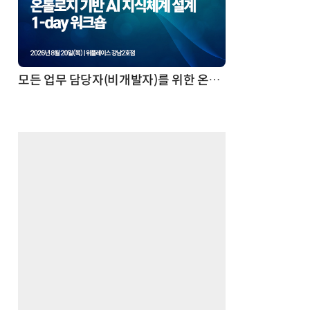
모든 업무 담당자(비개발자)를 위한 온톨로지 기반 AI 지식체계 설계 1-day 워크숍