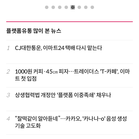
플랫폼유통 많이 본 뉴스
1
CJ대한통운, 이마트24 택배 다시 맡는다
2
1000원 커피·45㎝ 피자…트레이더스 'T-카페', 이마
트 첫 입점
3
상생협력법 개정안 '플랫폼 이중족쇄' 채우나
4
“찰떡같이 알아듣네”…카카오, '카나나-o' 음성 생성
기술 고도화