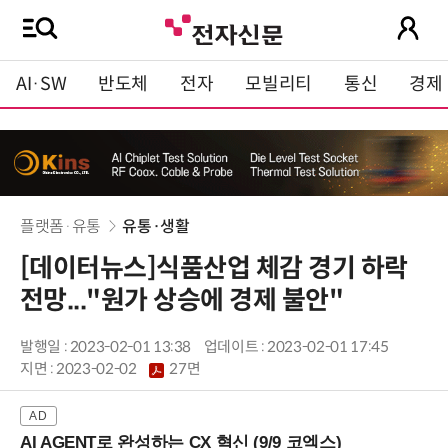
AI·SW
반도체
전자
모빌리티
통신
경제
플랫폼·유통
유통·생활
[데이터뉴스]식품산업 체감 경기 하락
전망..."원가 상승에 경제 불안"
발행일 : 2023-02-01 13:38
업데이트 : 2023-02-01 17:45
지면 :
2023-02-02
27면
AI AGENT로 완성하는 CX 혁신 (9/9 코엑스)