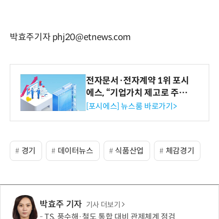
박효주기자 phj20@etnews.com
전자문서·전자계약 1위 포시
에스, “기업가치 제고로 주주
환원 강화” 계획 공시
[포시에스] 뉴스룸 바로가기>
경기
데이터뉴스
식품산업
체감경기
박효주 기자
기사 더보기
TS, 풍수해·철도 통합 대비 관제체계 점검