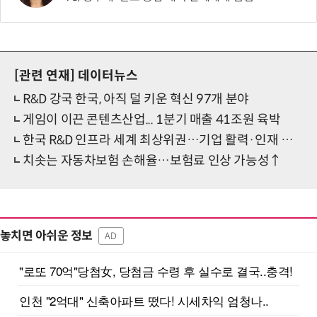
[관련 연재]
데이터뉴스
R&D 강국 한국, 아직 덜 키운 혁신 97개 분야
게임이 이끈 콘텐츠산업... 1분기 매출 41조원 육박
한국 R&D 인프라 세계 최상위권…기업 활력·인재 유치는 과제
치솟는 자동차보험 손해율…보험료 인상 가능성↑
놓치면 아쉬운 정보
AD