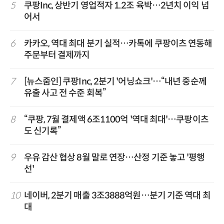
5
쿠팡Inc, 상반기 영업적자 1.2조 육박…2년치 이익 넘
어서
6
카카오, 역대 최대 분기 실적…카톡에 쿠팡이츠 연동해
주문부터 결제까지
7
[뉴스줌인] 쿠팡Inc, 2분기 '어닝쇼크'…“내년 중순께
유출 사고 전 수준 회복”
8
“쿠팡, 7월 결제액 6조1100억 '역대 최대'…쿠팡이츠
도 신기록”
9
우유 감산 협상 8월 말로 연장…산정 기준 놓고 '평행
선'
10
네이버, 2분기 매출 3조3888억원…분기 기준 역대 최
대