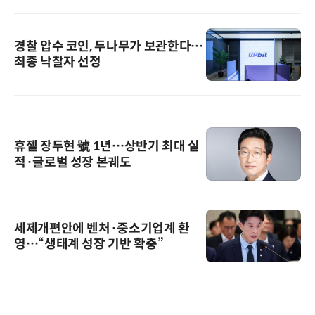
경찰 압수 코인, 두나무가 보관한다…
최종 낙찰자 선정
휴젤 장두현 號 1년…상반기 최대 실
적·글로벌 성장 본궤도
세제개편안에 벤처·중소기업계 환
영…“생태계 성장 기반 확충”