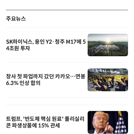
주요뉴스
SK하이닉스, 용인 Y2·청주 M17에 5
4조원 투자
창사 첫 파업까지 갔던 카카오…연봉
6.3% 인상 합의
트럼프, '반도체 핵심 원료' 폴리실리
콘 파생상품에 15% 관세