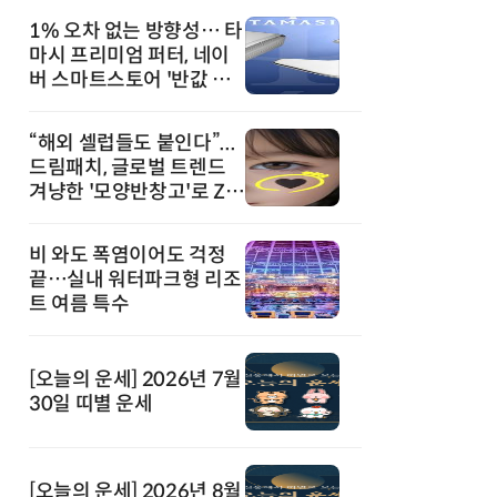
1% 오차 없는 방향성… 타
마시 프리미엄 퍼터, 네이
버 스마트스토어 '반값 할
인' 돌풍
“해외 셀럽들도 붙인다”...
드림패치, 글로벌 트렌드
겨냥한 '모양반창고'로 Z세
대 공략
비 와도 폭염이어도 걱정
끝…실내 워터파크형 리조
트 여름 특수
[오늘의 운세] 2026년 7월
30일 띠별 운세
[오늘의 운세] 2026년 8월