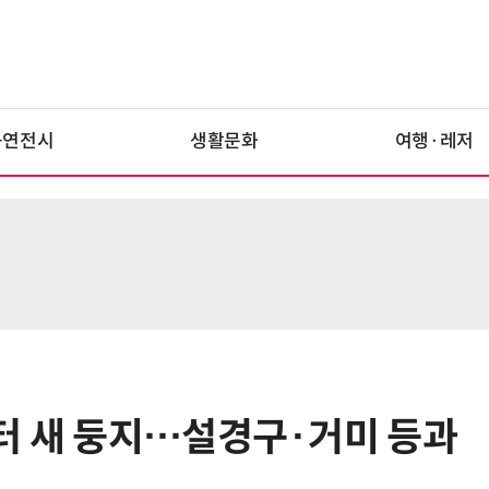
공연전시
생활문화
여행·레저
터 새 둥지…설경구·거미 등과