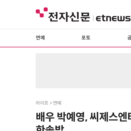
연예
포토
라이프 > 연예
배우 박예영, 씨제스엔
한솥밥