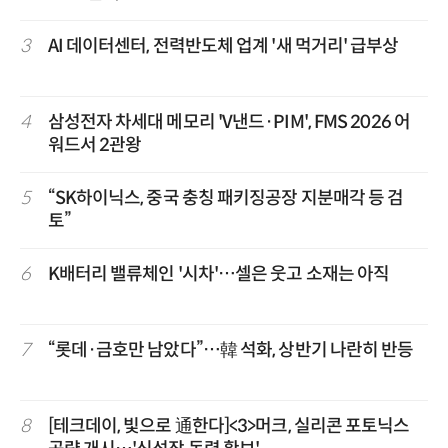
3
AI 데이터센터, 전력반도체 업계 '새 먹거리' 급부상
4
삼성전자 차세대 메모리 'V낸드·PIM', FMS 2026 어
워드서 2관왕
5
“SK하이닉스, 중국 충칭 패키징공장 지분매각 등 검
토”
6
K배터리 밸류체인 '시차'…셀은 웃고 소재는 아직
7
“롯데·금호만 남았다”…韓 석화, 상반기 나란히 반등
8
[테크데이, 빛으로 通한다]<3>머크, 실리콘 포토닉스