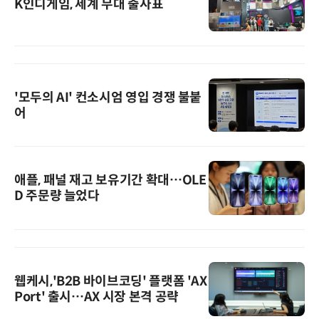
K인디게임, 세계 무대 출사표
'모두의 AI' 컨소시엄 영입 경쟁 불붙
어
애플, 패널 재고 보유기간 확대…OLE
D 주문량 늘었다
웹케시,'B2B 바이브코딩' 플랫폼 'AX
Port' 출시…AX 시장 본격 공략