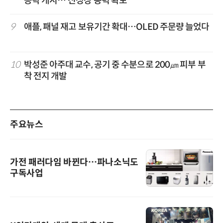
공략 개시…'신성장 동력 확보'
9
애플, 패널 재고 보유기간 확대…OLED 주문량 늘었다
10
박성준 아주대 교수, 공기 중 수분으로 200㎛ 피부 부
착 전지 개발
주요뉴스
가전 패러다임 바뀐다…파나소닉도
구독사업