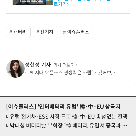
로가기>
-바이오 해외 진출 교두보 확
보
배터리
전기차
이슈플러스
정현정 기자
기사 더보기
“AI 시대 오픈소스 경쟁력은 사람”…깃허브, 유지관리자 지원 확대
[이슈플러스]
'인터배터리 유럽' 韓·中·EU 삼국지
유럽 전기차·ESS 시장 두고 韓·中·EU 총성없는 전쟁
박태성 배터리協 부회장 “韓 배터리, 유럽서 중국과 진검승부 중…적기 자금 지원 필요”