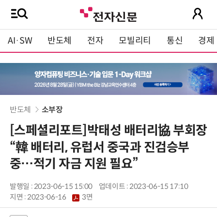
AI·SW
반도체
전자
모빌리티
통신
경제
반도체
소부장
[스페셜리포트]박태성 배터리協 부회장
“韓 배터리, 유럽서 중국과 진검승부
중…적기 자금 지원 필요”
발행일 : 2023-06-15 15:00
업데이트 : 2023-06-15 17:10
지면 :
2023-06-16
3면