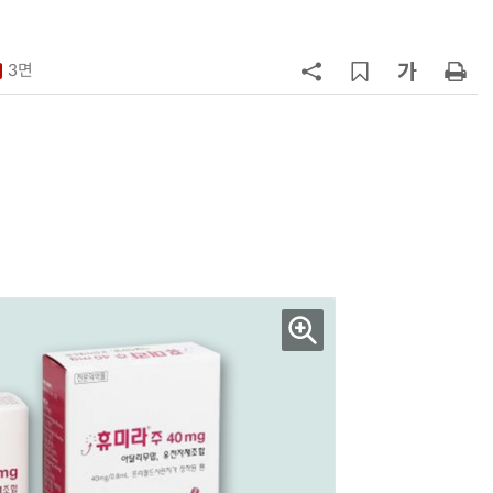
7
[K-과학인재 고등학생 캠프] 반도체
·바이오 실험에 더위도 잊었다…
3면
“내년 2기로 이어집니다”
8
[르포]아이들이 직접 첨단 전자현미
경 다루며 과학원리 체득...과학체험
제공 '주니어닥터' 현장
9
다누리, 스페이스X 팰컨9 달 충돌 전
후 포착
10
AI 반도체가 데이터 변화 맞춰 반
응...KAIST, '카멜레온 AI 반도체' 개
발