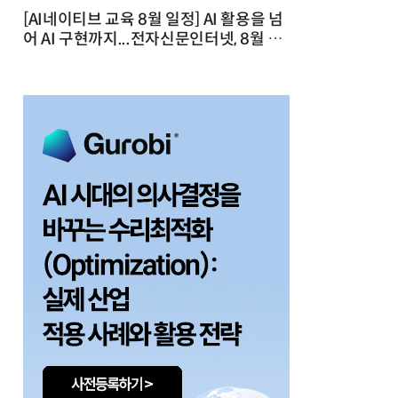
[AI네이티브 교육 8월 일정] AI 활용을 넘
어 AI 구현까지...전자신문인터넷, 8월 실
전 교육·워크숍 개최 발행일 : 2026-07-
23 10:46