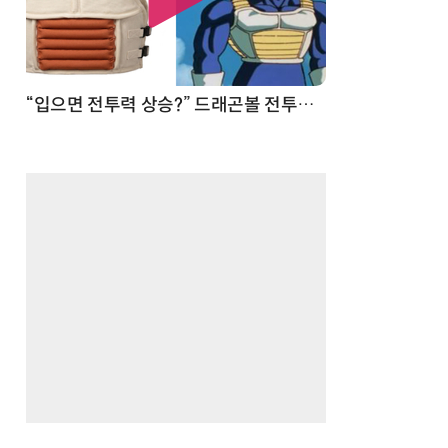
 순간
“입으면 전투력 상승?” 드래곤볼 전투복 닮은 중량조끼