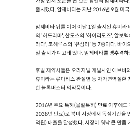
가장 먼저 포문을 연 것은 암젠의 암제비타다
출시했다. 암제비타는 지난 2016년 9월 미국
암제비타 뒤를 이어 이달 1일 출시된 휴미라
의 '하드리마', 산도스의 '하이리모즈', 알보
라다', 코헤루스의 '유심리' 등 7종이다. 바
일 출시가 예고돼 있다. 암제비타를 맹추격하
후발 제약사들은 오리지널 개발사인 애브비와 
휴미라는 류마티스 관절염 등 자가면역질환 치료
한 블록버스터 의약품이다.
2016년 주요 특허(물질특허) 만료 이후에도 추
2038년 만료)로 북미 시장에서 독점기간을 
억원) 매출을 달성했다. 시장이 워낙 큰 만