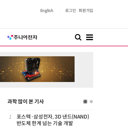
English
로그인
회원가입
과학 많이 본 기사
실
1
포스텍·삼성전자, 3D 낸드(NAND)
6
휴젤 장두
반도체 한계 넘는 기술 개발
적·글로벌