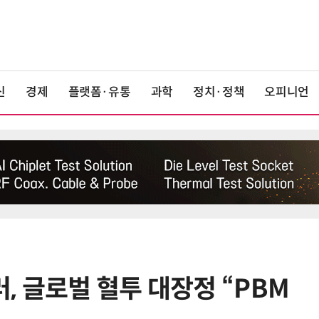
신
경제
플랫폼·유통
과학
정치·정책
오피니언
, 글로벌 혈투 대장정 “PBM
6
휴젤 장두현 號 1년…상반기 최대 
적·글로벌 성장 본궤도