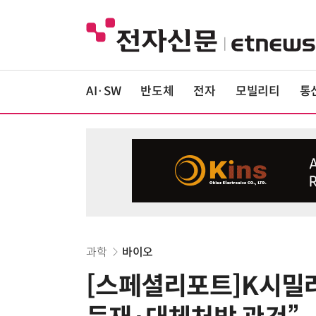
AI·SW
반도체
전자
모빌리티
통
과학
바이오
[스페셜리포트]K시밀러