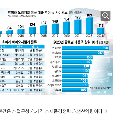
관건은 △접근성 △가격 △제품경쟁력 △생산역량이다. 이