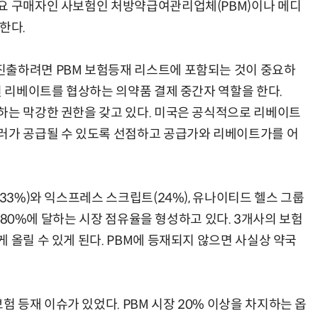
주요 구매자인 사보험인 처방약급여관리업체(PBM)이나 메디
한다.
진출하려면 PBM 보험등재 리스트에 포함되는 것이 중요하
“계속 쫓아왔다”…도망치던 우크라 민간인 공격한 러 자폭 드론
진정한 우정?…친구 구하려다 둘 다 의자 틈에 목이 낀
및 리베이트를 협상하는 의약품 결제 중간자 역할을 한다.
하는 막강한 권한을 갖고 있다. 미국은 공식적으로 리베이트
러가 공급될 수 있도록 선점하고 공급가와 리베이트가를 어
(33%)와 익스프레스 스크립트(24%), 유나이티드 헬스 그룹
 약 80%에 달하는 시장 점유율을 형성하고 있다. 3개사의 보험
 올릴 수 있게 된다. PBM에 등재되지 않으면 사실상 약국
 등재 이슈가 있었다. PBM 시장 20% 이상을 차지하는 옵