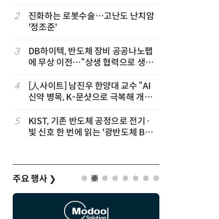
2
진화하는 로봇수술…고난도 난치암
7
[K-과학
'정조준'
·바이오 
“내년 2
3
DB하이텍, 반도체 장비 공공나노팹
8
[르포]아
에 무상 이전…“상생 협력으로 생태
경 다루며
계 고도화”
제공 '주
4
[人사이트] 남진우 한양대 교수 “AI
9
다누리, 
신약 병목, K-문샷으로 극복해 개발
후 포착
속도 10배 향상”
5
KIST, 기존 반도체 공정으로 전기·
10
AI 반도
빛 신호 한 번에 읽는 '광반도체 BCI
응...KAI
칩' 구현
발
주요 행사
❯