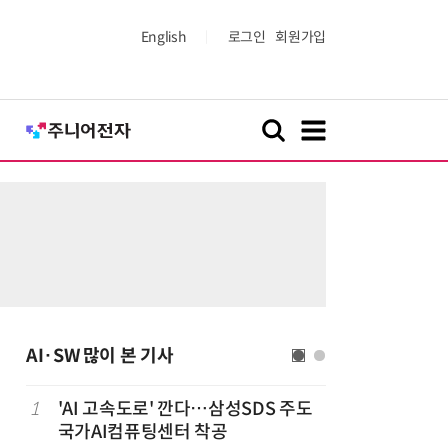
English
로그인
회원가입
AI·SW 많이 본 기사
1
'AI 고속도로' 깐다…삼성SDS 주도
6
美 행정부,
국가AI컴퓨팅센터 착공
보안 테스