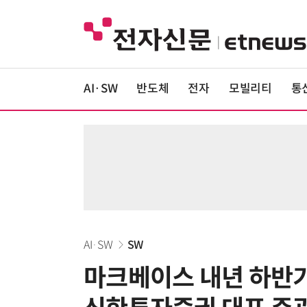
AI·SW
반도체
전자
모빌리티
통
AI·SW
SW
마크베이스 내년 하반