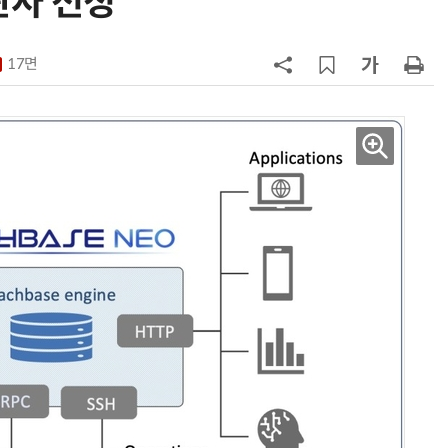
관사 선정
7
韓 AI리더십 공백 장기화… 글로벌 
강 동력 꺼져간다
17면
8
소프트피브이·성균관대, 실내용 3
원 구형 태양전지 IEC 국제표준 개
과제 공식 승인
9
국산 CSP사 '마켓플레이스' 커졌
다…5개사 등록 솔루션 1439개
10
앤트로픽·오픈AI 이어 메타도…AI
가 통제 벗어나 외부 해킹