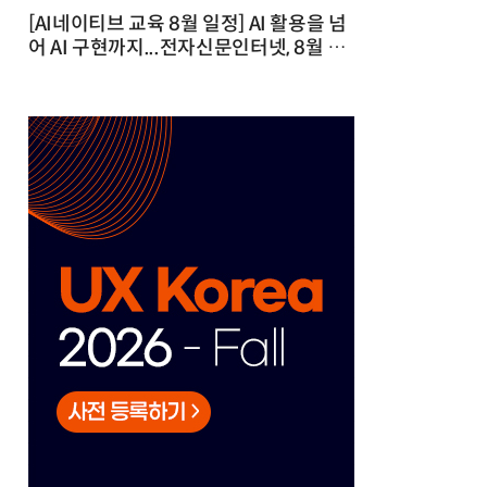
[AI네이티브 교육 8월 일정] AI 활용을 넘
어 AI 구현까지...전자신문인터넷, 8월 실
전 교육·워크숍 개최 발행일 : 2026-07-
23 10:46