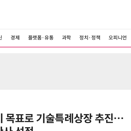
신
경제
플랫폼·유통
과학
정치·정책
오피니언
기 목표로 기술특례상장 추진…
6
美 행정부, AI 모델 '해킹 등 사이버
보안 테스트' 의무화