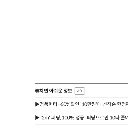
놓치면 아쉬운 정보
AD
▶명품퍼터 ~60%할인 '10만원'대 선착순 한정
▶ '2m' 퍼팅, 100% 성공! 퍼팅으로만 10타 줄