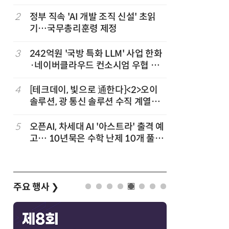
3
2
정부 직속 'AI 개발 조직 신설' 초읽
7
韓 AI리
기…국무총리훈령 제정
강 동력 
차
3
242억원 '국방 특화 LLM' 사업 한화
8
소프트피브
발
·네이버클라우드 컨소시엄 우협 선
원 구형 
정
과제 공식
4
[테크데이, 빛으로 通한다]<2>오이
9
국산 CS
솔루션, 광 통신 솔루션 수직 계열
다…5개사
화…'실리콘 포토닉스·CPO 집중 공
략'
5
오픈AI, 차세대 AI '아스트라' 출격 예
10
앤트로픽·
고… 10년묵은 수학 난제 10개 풀었
가 통제 
다
주요 행사
❯