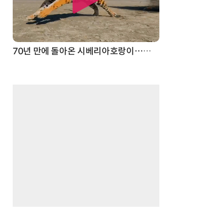
스파이더맨 웹 슈터
70년 만에 돌아온 시베리아호랑이…카자흐스탄 야생에 풀렸다