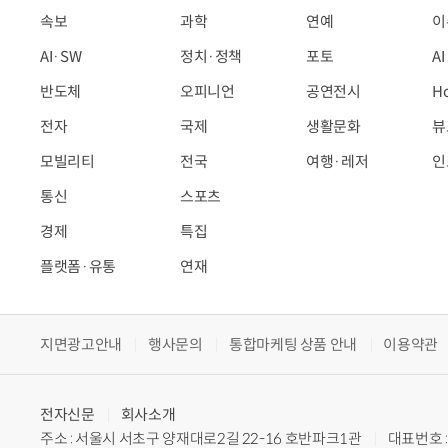
속보
과학
연예
이
AI·SW
정치·정책
포토
A
반도체
오피니언
공연전시
H
전자
국제
생활문화
뷰
모빌리티
전국
여행·레저
인
통신
스포츠
경제
특집
플랫폼·유통
연재
지면광고안내
행사문의
통합마케팅 상품 안내
이용약관
전자신문
회사소개
주소 : 서울시 서초구 양재대로2길 22-16 호반파크1관
대표번호 : 