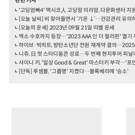
관련 기사
'고딩엄빠4' 멕시코人 고딩맘 미리암, 다문화센터 지
[오늘 날씨] 비 잦아들면서 ‘기온 ↓’…건강관리 유의
[오늘의 운세] 2023년 09월 21일 띠별 운세
엑소 수호까지 등장…'2023 AAA 인 더 필리핀' 열기
하이브·빅히트, 방탄소년단 전원 재계약 결의…2025
니쥬, 日 첫 스타디움콘 성료…두 번째 현지투어 피날
샤이니 키, '일상 Good & Great' 마스터키 부각
[단독] 루셈블, '그룹명' 지켰다…블록베리에 '승소'