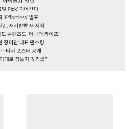
한 '아이돌力' 발산
벌 Pick' 이어간다
Effortless' 발표
개월만, 재기발랄 새 시작
악도 콘텐츠도 '어나더 라이즈'
정한 장미단 대표 댄스킹
장…티저 포스터 공개
 "이대로 잠들지 않기를"