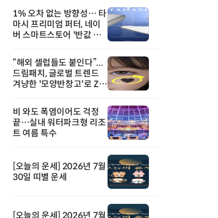
1% 오차 없는 방향성… 타
마시 프리미엄 퍼터, 네이
버 스마트스토어 '반값 할
인' 돌풍
“해외 셀럽들도 붙인다”...
드림패치, 글로벌 트렌드
겨냥한 '모양반창고'로 Z세
대 공략
비 와도 폭염이어도 걱정
끝…실내 워터파크형 리조
트 여름 특수
[오늘의 운세] 2026년 7월
30일 띠별 운세
[오늘의 운세] 2026년 7월