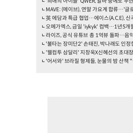
'최애의 아이들' QWER, 알바 중에도 무
MAVE: (메이브), 연말 가요계 합류…'글로
英 에담과 특급 협업…에이스(A.C.E), 신곡 '
오메가엑스, 금일 'iykyk' 컴백…1년5
라이즈, 공식 유튜브 총 1억뷰 돌파…음
'불타는 장미단2' 손태진, 박나래도 인
'웰컴투 삼달리' 지창욱X신혜선의 초대
'어서와' 브라질 형제들, 눈물의 밤 산책