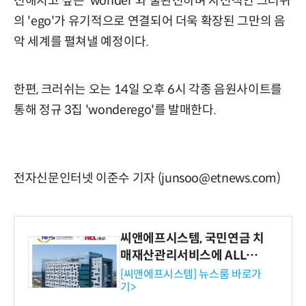
전해지고 싶은 'wonder'와 불완전하며 자전적인 크러쉬
의 'ego'가 유기적으로 연결되어 더욱 확장된 그만의 음
악 세계를 펼쳐낼 예정이다.
한편, 크러쉬는 오는 14일 오후 6시 각종 음원사이트를
통해 정규 3집 'wonderego'를 발매한다.
전자신문인터넷 이준수 기자 (junsoo@etnews.com)
씨앤에프시스템, 국민연금 치
매재산관리서비스에 ALL# E
RP 공급
[씨앤에프시스템] 뉴스룸 바로가
기>