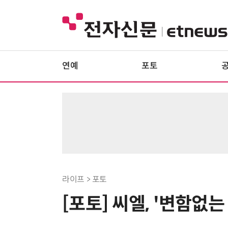
연예
포토
라이프 > 포토
[포토] 씨엘, '변함없는