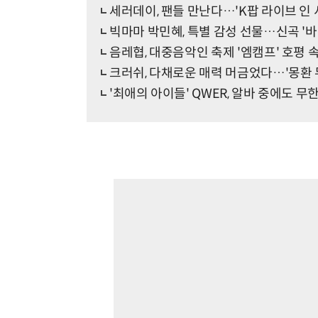
세러데이, 팬들 만난다…'K팝 라이브 인 
빅마마 박민혜, 특별 감성 선물…신곡 '
음레협, 대중음악인 축제 '엠캠프' 호평 
크러쉬, 다채로운 매력 머금었다…'몽환 
'최애의 아이들' QWER, 알바 중에도 무