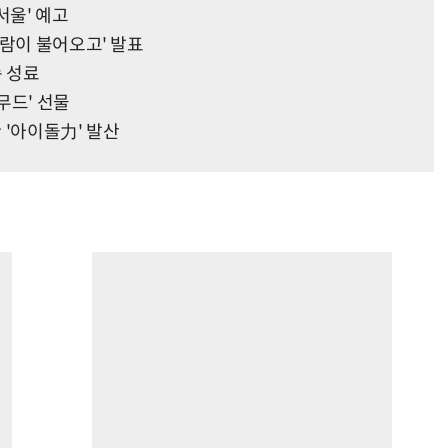
서울' 예고
바람이 불어오고' 발표
속 성료
무드' 선물
한 '아이돌力' 발산