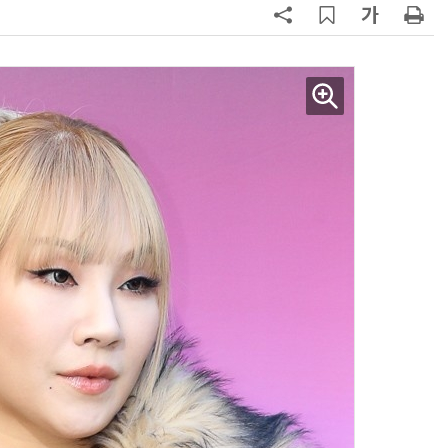
양자컴퓨팅 비즈니스·기술 입문 1-Day 워크샵 - 큐비트·양자 알고리듬·Qiskit 실습으로 이해하는 차세대
업무 자동화 위한 AI ‘세컨드 브레인’ 만들기 1-day 워크숍 - LLM Wiki 