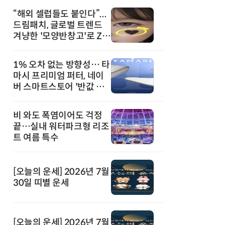
“해외 셀럽들도 붙인다”...
드림패치, 글로벌 트렌드
겨냥한 '모양반창고'로 Z세
대 공략
1% 오차 없는 방향성… 타
마시 프리미엄 퍼터, 네이
버 스마트스토어 '반값 할
인' 돌풍
비 와도 폭염이어도 걱정
끝…실내 워터파크형 리조
트 여름 특수
[오늘의 운세] 2026년 7월
30일 띠별 운세
[오늘의 운세] 2026년 7월