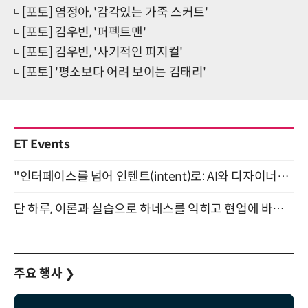
[포토] 염정아, '감각있는 가죽 스커트'
[포토] 김우빈, '퍼펙트맨'
[포토] 김우빈, '사기적인 피지컬'
[포토] '평소보다 어려 보이는 김태리'
ET Events
"인터페이스를 넘어 인텐트(intent)로: AI와 디자이너가 함께 만드는 공존의 UX" 강남역 (9/2)
단 하루, 이론과 실습으로 하네스를 익히고 현업에 바로 쓰는 핸즈온 워크숍 (8/20)
주요 행사
❯