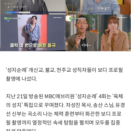
‘성지순례’ 개신교, 불교, 천주교 성직자들이 보디 프로필
촬영에 나섰다.
지난 21일 방송된 MBC에브리원 ‘성지순례’ 4회는 ‘육체
의 성지’ 특집으로 꾸며졌다. 차성진 목사, 송산 스님, 유경
선 신부는 곡소리 나는 체력 훈련부터 화끈한 보디 프로
필 촬영까지 열정적인 속세 탐험을 펼치며 모두를 집중