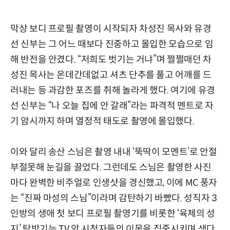
막상 보디 프로필 촬영이 시작되자 차성진 목사와 유경
선 신부는 그 어느 때보다 진중하고 몰입한 모습으로 임
해 반전을 안겼다. “저희도 벗기는 거냐”며 쩔쩔매던 차
성진 목사는 온데간데없고 셔츠 단추를 풀고 어깨를 드
러내는 등 과감한 포즈를 취해 놀라게 했다. 여기에 유경
선 신부는 “나 오늘 집에 안 갈래”라는 파격적 멘트로 자
기 암시까지 하며 열정적 태도로 촬영에 몰입했다.
이와 달리 송산 스님은 촬영 내내 ‘뚝딱이 모멘트’로 안절
부절못해 눈길을 끌었다. 그런데도 스님은 촬영한 사진
마다 완벽한 비주얼로 인생샷을 경신했고, 이에 MC 풍자
는 “진짜 마성의 스님”이라며 감탄하기 바빴다. 성직자 3
인방의 생애 첫 보디 프로필 촬영기를 비롯한 ‘육체의 성
지’ 탐방기는 TV 앞 시청자들의 이목을 집중시키며 색다