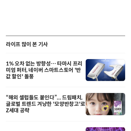
라이프 많이 본 기사
1% 오차 없는 방향성… 타마시 프리
미엄 퍼터, 네이버 스마트스토어 '반
값 할인' 돌풍
“해외 셀럽들도 붙인다”... 드림패치,
글로벌 트렌드 겨냥한 '모양반창고'로
Z세대 공략