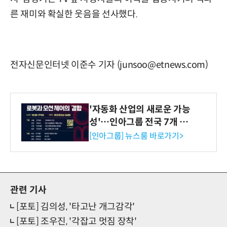
른 재미와 확실한 웃음을 선사했다.
전자신문인터넷 이준수 기자 (junsoo@etnews.com)
'자동화 산업의 새로운 가능
성'…인아그룹 전국 7개 도
시 세미나 페어 개최
[인아그룹] 뉴스룸 바로가기>
관련 기사
[포토] 김의성, '타고난 개그감각'
[포토] 조우진, '각잡고 멋짐 장착'