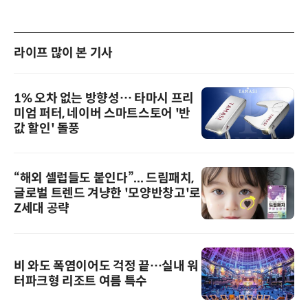
라이프 많이 본 기사
1% 오차 없는 방향성… 타마시 프리
미엄 퍼터, 네이버 스마트스토어 '반
값 할인' 돌풍
“해외 셀럽들도 붙인다”... 드림패치,
글로벌 트렌드 겨냥한 '모양반창고'로
Z세대 공략
비 와도 폭염이어도 걱정 끝…실내 워
터파크형 리조트 여름 특수