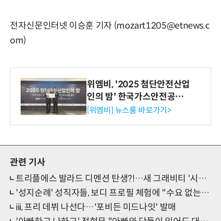
전자신문인터넷 이승훈 기자 (mozart1205@etnews.c
om)
위엠비, '2025 첨단안전산업
인의 밤' 한국가스안전공사
사장상 수상
[위엠비] 뉴스룸 바로가기>
관련 기사
트리플에스 발라드 디멘션 탄생?!…새 그래비티 '시선집중'
'성지순례' 성직자들, 보디 프로필 체험에 "수요 없는 공급" 난감
iii, 프리 데뷔 나선다…'포비든 미드나잇' 발매