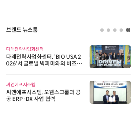
브랜드 뉴스룸
다래전략사업화센터
다래전략사업화센터, 'BIO USA 2
026'서 글로벌 빅파마와의 비즈니
스 미팅 지원…K-바이오 해외 진출
교두보 확보
씨앤에프시스템
씨앤에프시스템, 오웬스그룹과 공
공 ERP·DX 사업 협력