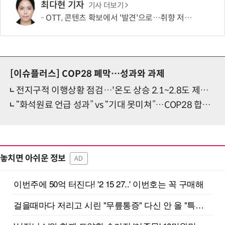
최다현 기자
기사 더보기
OTT, 콘텐츠 확보에서 '발견'으로…취향 저격이 이탈 막는다
[이슈플러스]
COP28 폐막…성과와 과제
전지구적 이행상황 점검…'온도 상승 2.1~2.8도 제한' 확인
“화석원료 언급 성과” vs “기대 못미쳐”…COP28 합의문 엇갈린 평가
놓치면 아쉬운 정보
AD