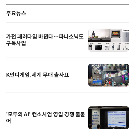
주요뉴스
가전 패러다임 바뀐다…파나소닉도
구독사업
K인디게임, 세계 무대 출사표
'모두의 AI' 컨소시엄 영입 경쟁 불붙
어