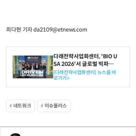
최다현 기자 da2109@etnews.com
다래전략사업화센터, 'BIO U
SA 2026'서 글로벌 빅파마
와의 비즈니스 미팅 지원…K
[다래전략사업화센터] 뉴스룸 바
로가기>
-바이오 해외 진출 교두보 확
보
네트워크
이슈플러스