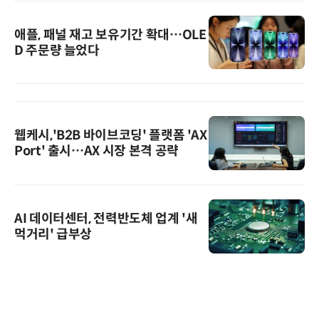
애플, 패널 재고 보유기간 확대…OLE
D 주문량 늘었다
웹케시,'B2B 바이브코딩' 플랫폼 'AX
Port' 출시…AX 시장 본격 공략
AI 데이터센터, 전력반도체 업계 '새
먹거리' 급부상