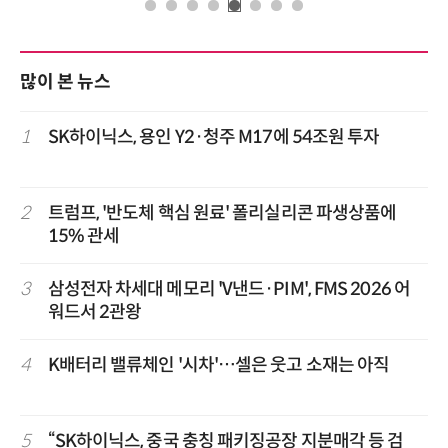
많이 본 뉴스
1
SK하이닉스, 용인 Y2·청주 M17에 54조원 투자
2
트럼프, '반도체 핵심 원료' 폴리실리콘 파생상품에
15% 관세
3
삼성전자 차세대 메모리 'V낸드·PIM', FMS 2026 어
워드서 2관왕
4
K배터리 밸류체인 '시차'…셀은 웃고 소재는 아직
5
“SK하이닉스, 중국 충칭 패키징공장 지분매각 등 검