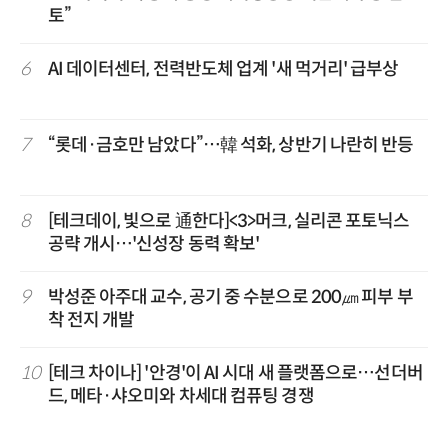
토”
6
AI 데이터센터, 전력반도체 업계 '새 먹거리' 급부상
7
“롯데·금호만 남았다”…韓 석화, 상반기 나란히 반등
8
[테크데이, 빛으로 通한다]<3>머크, 실리콘 포토닉스
공략 개시…'신성장 동력 확보'
9
박성준 아주대 교수, 공기 중 수분으로 200㎛ 피부 부
착 전지 개발
10
[테크 차이나] '안경'이 AI 시대 새 플랫폼으로…선더버
드, 메타·샤오미와 차세대 컴퓨팅 경쟁