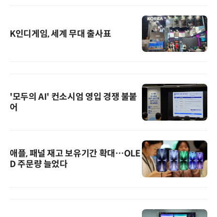
K인디게임, 세계 무대 출사표
'모두의 AI' 컨소시엄 영입 경쟁 불붙
어
애플, 패널 재고 보유기간 확대…OLE
D 주문량 늘었다