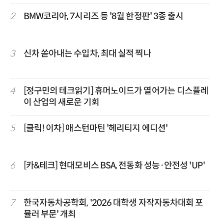
2
BMW코리아, 7시리즈 등 '8월 한정판' 3종 출시
3
신차 쏟아내는 수입차, 최대 실적 찍나
4
[정구민의 테크읽기] 휴머노이드가 열어가는 디스플레
이 산업의 새로운 기회
5
[클릭! 이차] 애스턴마틴 '헤리티지 에디션'
6
[카&테크] 현대모비스 BSA, 전동화 성능·안전성 'UP'
7
한국자동차공학회, '2026 대학생 자작자동차대회 포
뮬러 부문' 개최