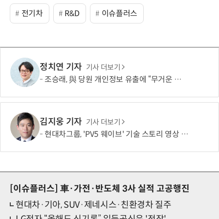
전기차
R&D
이슈플러스
정치연 기자
기사 더보기
조승래, 與 당원 개인정보 유출에 “무거운 책임 통감…쇄신 협조할 것”
김지웅 기자
기사 더보기
현대차그룹, 'PV5 웨이브' 기술 스토리 영상 조회수 1000만뷰 돌파
[이슈플러스]
車·가전·반도체 3사 실적 고공행진
현대차·기아, SUV·제네시스·친환경차 질주