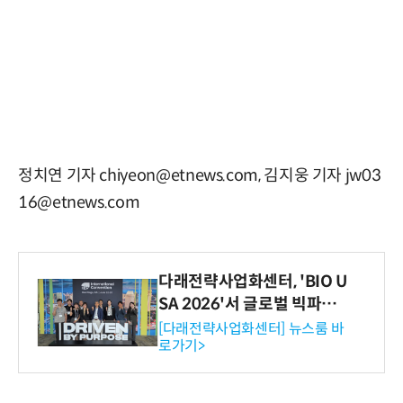
정치연 기자 chiyeon@etnews.com, 김지웅 기자 jw03
16@etnews.com
다래전략사업화센터, 'BIO U
SA 2026'서 글로벌 빅파마
와의 비즈니스 미팅 지원…K
[다래전략사업화센터] 뉴스룸 바
로가기>
-바이오 해외 진출 교두보 확
보