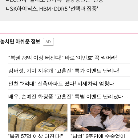
LG전자 “올해도 신기록” 일등공신은 '전장'
SK하이닉스, HBM·DDR5 '선택과 집중'
놓치면 아쉬운 정보
AD