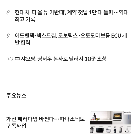
8
현대차 '디 올 뉴 아반떼', 계약 첫날 1만 대 돌파…역대
최고 기록
9
어드밴텍-넥스트칩, 로보틱스·오토모티브용 ECU 개
발 협력
10
中 샤오펑, 광저우 본사로 딜러사 10곳 초청
주요뉴스
가전 패러다임 바뀐다…파나소닉도
구독사업