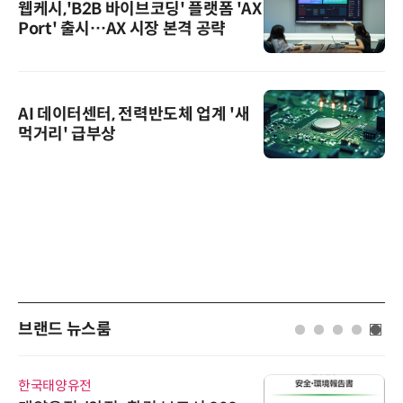
웹케시,'B2B 바이브코딩' 플랫폼 'AX
Port' 출시…AX 시장 본격 공략
AI 데이터센터, 전력반도체 업계 '새
먹거리' 급부상
브랜드 뉴스룸
한국태양유전