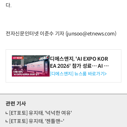
다.
전자신문인터넷 이준수 기자 (junsoo@etnews.com)
디에스앤지, 'AI EXPO KOR
EA 2026' 참가 성료… AI 전
생애주기 아우르는 통합 솔루
[디에스앤지] 뉴스룸 바로가기>
션 선봬 [영상]
관련 기사
[ET포토] 유지태, '넉넉한 여유'
[ET포토] 유지태, '젠틀맨~'