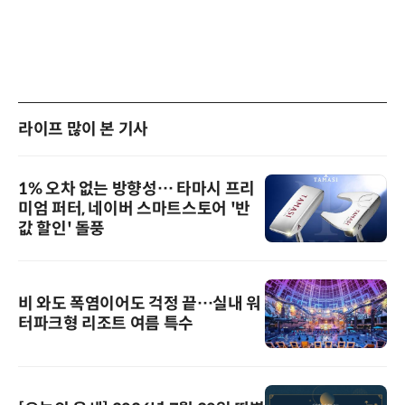
라이프 많이 본 기사
1% 오차 없는 방향성… 타마시 프리
미엄 퍼터, 네이버 스마트스토어 '반
값 할인' 돌풍
비 와도 폭염이어도 걱정 끝…실내 워
터파크형 리조트 여름 특수