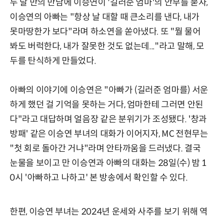
두 달 만의 만남에 이승연이 '길러준 엄마'의 안부를 묻자,
이승연의 아빠는 "항상 날 대할 때 큰소리를 낸다, 내가
못마땅한가 보다"라며 하소연을 쏟아냈다. 또 "뭘 물어
봐도 버럭한다, 내가 잘못한 것도 없는데..."라고 말해, 모
두를 탄식하게 만들었다.
아빠의 이야기에 이승연은 "아빠가 (길러준 엄마를) 서운
하게 했던 걸 기억을 못하는 거다, 엄마한테 그러면 안된
다"라고 대답하며 얼음장 같은 분위기가 조성됐다. '창과
방패' 같은 이승연 부녀의 대화가 이어지자, MC 전현무는
"첫 회로 돌아간 거냐"라며 안타까움을 드러냈다. 결국
눈물을 보이고 만 이승연과 아빠의 대화는 28일(수) 밤 1
0시 '아빠하고 나하고' 본 방송에서 확인할 수 있다.
한편, 이승연 부녀는 2024년 운세와 사주를 보기 위해 역