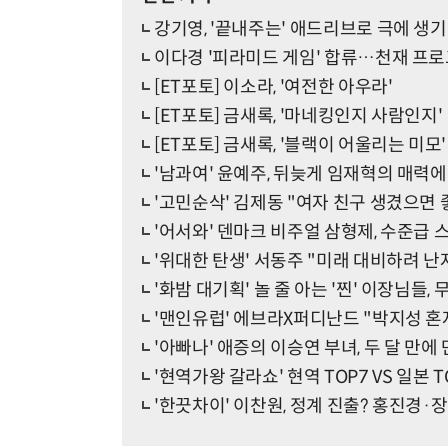
강기영, '끝내주는' 애드리브로 극에 생기
이다경 '피라미드 게임' 합류…천재 프
[ET포토] 이소라, '여전한 아우라'
[ET포토] 금새록, '마네킹인지 사람인지'
[ET포토] 금새록, '블랙이 어울리는 미모'
'남과여' 윤예주, 뒤늦게 임재혁의 매력에 
'고민순삭' 김제동 "여자 친구 생겼으면 
'어서와' 덴마크 비주얼 삼형제, 수준급 
'위대한 탄생' 서동주 "미래 대비하려 난
'화밤 대기획' 놀 줄 아는 '찐' 이장님들,
'맨인유럽' 에브라X퍼디난드 "박지성 혼
'아빠나' 애증의 이승연 부녀, 두 달 만에
'현역가왕 갈라쇼' 현역 TOP7 VS 일본 
'한끗차이' 이찬원, 정계 진출? 홍진경·