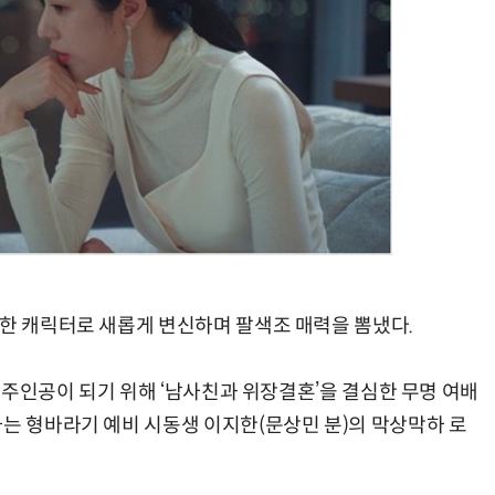
득한 캐릭터로 새롭게 변신하며 팔색조 매력을 뽐냈다.
첫 주인공이 되기 위해 ‘남사친과 위장결혼’을 결심한 무명 여배
하는 형바라기 예비 시동생 이지한(문상민 분)의 막상막하 로