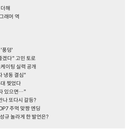
 더해
로그래머 역
'풍덩'
좋겠다" 고민 토로
스케이팅 실력 공개
자 냉동 결심"
 무대 찢었다
자 있으면…"
 만나 또다시 갈등?
TOP7 주먹 맞짱 엔딩
장성규 놀라게 한 발언은?