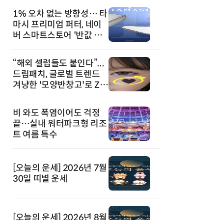
1% 오차 없는 방향성… 타
마시 프리미엄 퍼터, 네이
버 스마트스토어 '반값 할
인' 돌풍
“해외 셀럽들도 붙인다”...
드림패치, 글로벌 트렌드
겨냥한 '모양반창고'로 Z세
대 공략
비 와도 폭염이어도 걱정
끝…실내 워터파크형 리조
트 여름 특수
[오늘의 운세] 2026년 7월
30일 띠별 운세
[오늘의 운세] 2026년 8월