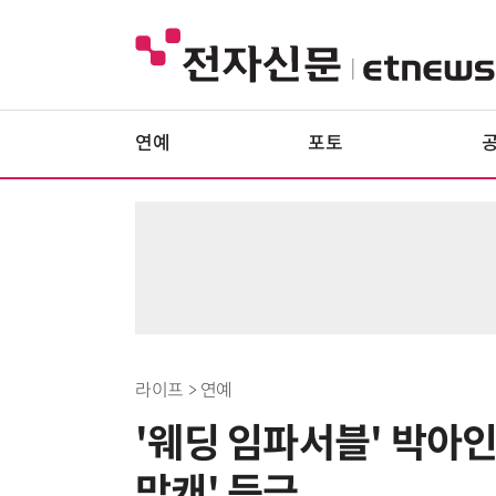
연예
포토
라이프 > 연예
'웨딩 임파서블' 박아인
망캐' 등극