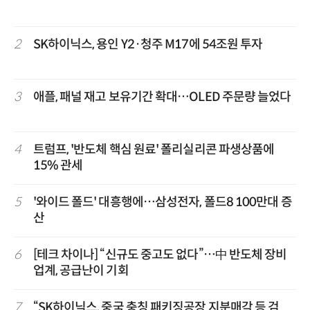
2
SK하이닉스, 용인 Y2·청주 M17에 54조원 투자
3
애플, 패널 재고 보유기간 확대…OLED 주문량 늘었다
4
트럼프, '반도체 핵심 원료' 폴리실리콘 파생상품에
15% 관세
5
'와이드 폴드' 대흥행에…삼성전자, 폴드8 100만대 증
산
6
[테크 차이나] “신규도 중고도 없다”…中 반도체 장비
업계, 공급난이 기회
7
“SK하이닉스, 중국 충칭 패키징공장 지분매각 등 검