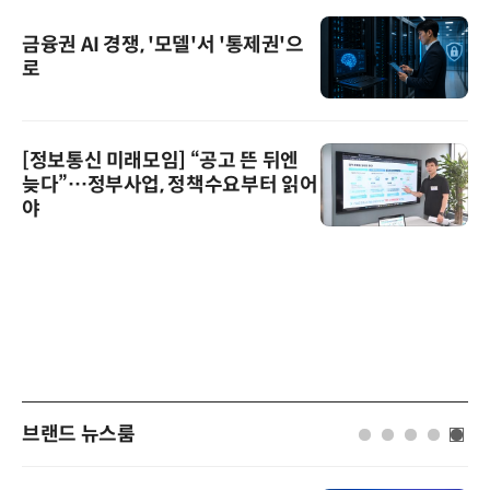
금융권 AI 경쟁, '모델'서 '통제권'으
로
[정보통신 미래모임] “공고 뜬 뒤엔
늦다”…정부사업, 정책수요부터 읽어
야
브랜드 뉴스룸