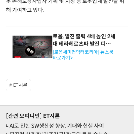
봇 손해보장사업자 기획 및 지정 등 로봇업계 발전을 위
해 기여하고 있다.
로옴, 발진 출력 4배 높인 2세
대 테라헤르츠파 발진 디바이
스 개발
[로옴세미컨덕터코리아] 뉴스룸
바로가기>
ET시론
[관련 오피니언]
ET시론
AI로 인한 SW생산성 향상, 기대와 현실 사이