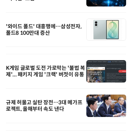
'와이드 폴드' 대흥행에…삼성전자,
폴드8 100만대 증산
K게임 글로벌 도전 가로막는 '불법 복
제'... 패키지 게임 '크랙' 버젓이 유통
규제 허물고 실탄 장전…3대 메가프
로젝트, 올해부터 속도 낸다