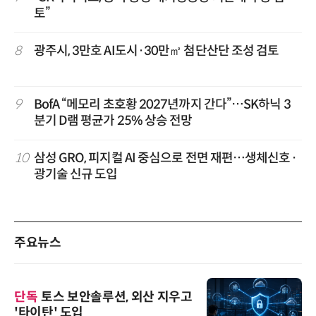
토”
8
광주시, 3만호 AI도시·30만㎡ 첨단산단 조성 검토
9
BofA “메모리 초호황 2027년까지 간다”…SK하닉 3
분기 D램 평균가 25% 상승 전망
10
삼성 GRO, 피지컬 AI 중심으로 전면 재편…생체신호·
광기술 신규 도입
주요뉴스
단독
토스 보안솔루션, 외산 지우고
'타이탄' 도입