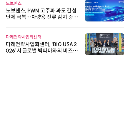
와이즈스톤
와이즈스톤, 에이데이타 'SCV 기반
수집 데이터'에 DQ인증 최고 등급
수여
씨앤에프시스템
씨앤에프시스템, 오웬스그룹과 공
공 ERP·DX 사업 협력
인아그룹
'자동화 산업의 새로운 가능성'…
인아그룹 전국 7개 도시 세미나 페
어 개최