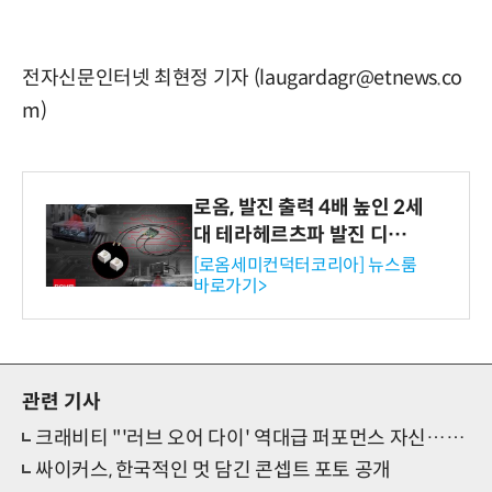
전자신문인터넷 최현정 기자 (laugardagr@etnews.co
m)
로옴, 발진 출력 4배 높인 2세
대 테라헤르츠파 발진 디바이
스 개발
[로옴세미컨덕터코리아] 뉴스룸
바로가기>
관련 기사
크래비티 "'러브 오어 다이' 역대급 퍼포먼스 자신…꼭 눈과 귀로 확인 바란다" (일문일답)
싸이커스, 한국적인 멋 담긴 콘셉트 포토 공개