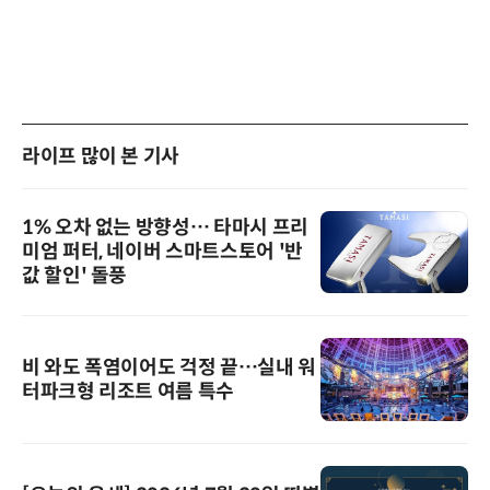
라이프 많이 본 기사
1% 오차 없는 방향성… 타마시 프리
미엄 퍼터, 네이버 스마트스토어 '반
값 할인' 돌풍
비 와도 폭염이어도 걱정 끝…실내 워
터파크형 리조트 여름 특수