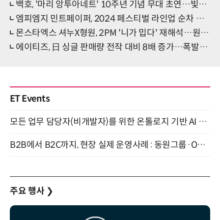
백호, '마리 앙투아네트' 10주년 기념 무대 초연…빛나는 주연 활약
엠피엠지 민트페이퍼, 2024 페스티벌 라인업 순차 공개…'1년 내내 즐겁다'
몬스타엑스 셔누X형원, 2PM '니가 밉다' 재해석…원곡과 전혀 다른 감성 예고
에이티즈, 日 싱글 판매량 전작 대비 8배 증가…폭발적 상승세
ET Events
모든 업무 담당자(비개발자)를 위한 온톨로지 기반 AI 지식체계 설계 1-day 워크숍 8월 20일 개최
B2B에서 B2C까지, 현장 실제 운영사례 : 동원그룹·OCI·다이닝브랜즈그룹·당근 (8/27)
주요 행사
❯