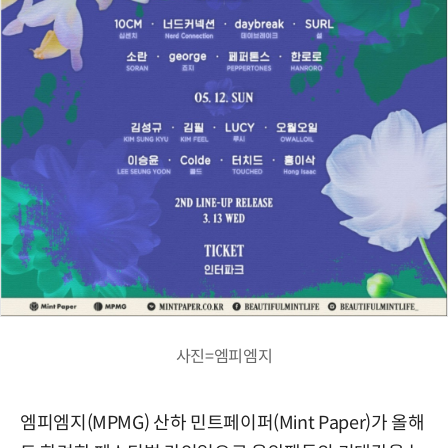
사진=엠피엠지
엠피엠지(MPMG) 산하 민트페이퍼(Mint Paper)가 올해