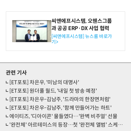
씨앤에프시스템, 오웬스그룹
과 공공 ERP·DX 사업 협력
[씨앤에프시스템] 뉴스룸 바로가
기>
관련 기사
[ET포토] 차은우, '미남의 대명사'
[ET포토] 원더풀 월드, '내일 첫 방송 예정'
[ET포토] 차은우-김남주, '드라마의 한장면처럼'
[ET포토] 차은우-김남주, '함께 만들어가는 하트'
에이티즈, '디아이콘' 물들였다…'완벽 비주얼' 선물
'완전체' 아르테미스의 등장…첫 '완전체 앨범' 스케줄러 오픈