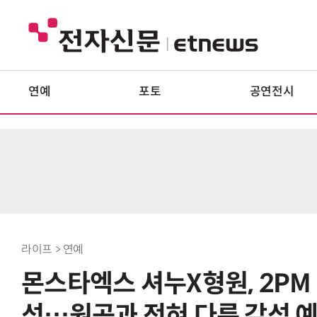
연예
포토
공연전시
라이프 > 연예
몬스타엑스 셔누X형원, 2PM 
석…원곡과 전혀 다른 감성 