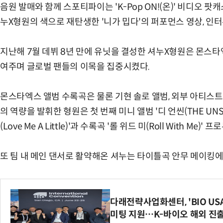
음원 발매와 함께 스포티파이는 'K-Pop ON!(온)' 비디오 팟
누X형원의 색으로 재탄생한 '니가 밉다'의 퍼포먼스 영상, 인터
지난해 7월 데뷔 8년 만에 유닛을 결성한 셔누X형원은 몬스
여주며 글로벌 팬들의 이목을 집중시켰다.
몬스타엑스 앨범 수록곡은 물론 기현 솔로 앨범, 외부 아티스
의 역량을 발휘한 형원은 첫 번째 미니 앨범 '디 언씬(THE UN
(Love Me A Little)'과 수록곡 '롤 위드 미(Roll With Me)
또 팀 내 메인 댄서로 활약해온 셔누는 타이틀곡 안무 메이킹에
다래전략사업화센터, 'BIO US
미팅 지원…K-바이오 해외 진