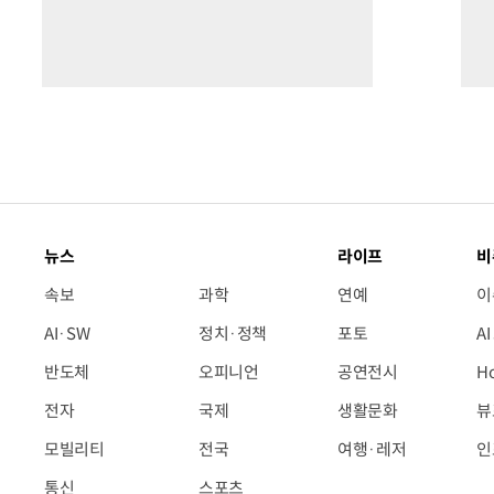
뉴스
라이프
비
속보
과학
연예
이
AI·SW
정치·정책
포토
A
반도체
오피니언
공연전시
H
전자
국제
생활문화
뷰
모빌리티
전국
여행·레저
인
통신
스포츠