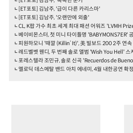
[ET포토] 김남주, '촉촉한 눈가'
[ET포토] 김남주, '급이 다른 카리스마'
[ET포토] 김남주, '오랜만에 외출'
CL, K팝 가수 최초 세계 최대 패션 어워즈 'LVMH Pri
베이비몬스터, 첫 미니 타이틀명 'BABYMONS7ER
피원하모니 '때깔 (Killin’ It)', 美 빌보드 200 2주 
레드벨벳 웬디, 두 번째 솔로 앨범 'Wish You Hell' 
포레스텔라 조민규, 솔로 신곡 'Recuerdos de Buenos
멜로딕 데스메탈 밴드 아치 에네미, 4월 내한공연 확