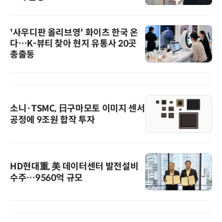
'사우디판 올리브영' 화이츠 한국 온
다…K-뷰티 찾아 현지 유통사 20곳
총출동
소니·TSMC, 日구마모토 이미지 센서
공정에 9조원 합작 투자
HD현대重, 美 데이터센터 발전설비
수주…9560억 규모