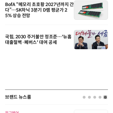
BofA “메모리 초호황 2027년까지 간
다”…SK하닉 3분기 D램 평균가 2
5% 상승 전망
국힘, 2030 주거불안 정조준…'뉴홈
대출절벽·폐버스' 대여 공세
브랜드 뉴스룸
위고페어