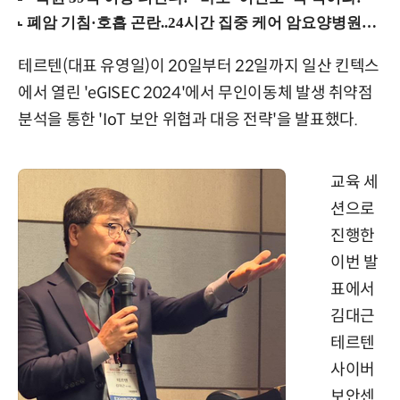
테르텐(대표 유영일)이 20일부터 22일까지 일산 킨텍스
에서 열린 'eGISEC 2024'에서 무인이동체 발생 취약점
분석을 통한 'IoT 보안 위협과 대응 전략'을 발표했다.
교육 세
션으로
진행한
이번 발
표에서
김대근
테르텐
사이버
보안센