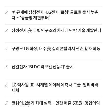
2
美 규제에 삼성전자·LG전자 '로청' 글로벌 출시 늦춘
다…“공급망 재편부터”
3
삼성전자, 美 국립연구소와 차세대 난방 기술 개발한다
4
구광모 LG 회장, 내주 美 실리콘밸리서 젠슨 황 재회동
5
신일전자, 'BLDC 리모컨 선풍기' 출시
6
LG 엑사원, 표·시계열 데이터 예측서 구글·알리바바
제쳐
7
코웨이, 2분기 최대 실적…연간 매출 5조원·영업이익