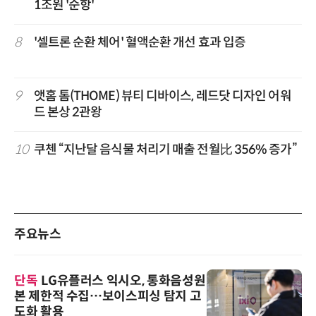
1조원 '순항'
8
'셀트론 순환 체어' 혈액순환 개선 효과 입증
9
앳홈 톰(THOME) 뷰티 디바이스, 레드닷 디자인 어워
드 본상 2관왕
10
쿠첸 “지난달 음식물 처리기 매출 전월比 356% 증가”
주요뉴스
단독
LG유플러스 익시오, 통화음성원
본 제한적 수집…보이스피싱 탐지 고
도화 활용