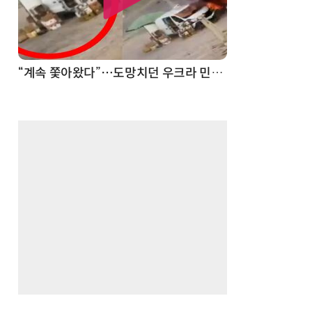
드론
진정한 우정?…친구 구하려다 둘 다 의자 틈에 목이 낀 순간