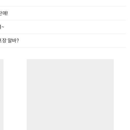
판매!
여~
프장 알바?