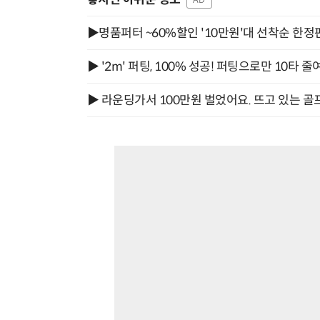
▶명품퍼터 ~60%할인 '10만원'대 선착순 한정
▶ '2m' 퍼팅, 100% 성공! 퍼팅으로만 10타 줄
▶ 라운딩가서 100만원 벌었어요. 뜨고 있는 골