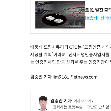
로옴, 발진 출
[로옴세미컨덕터
배웅식 드림시큐리티 CTO는 “드림인증 개
제공할 계획”이라며 “전자서명인증사업자를
는 인증업체인 만큼 신뢰를 주는 인증기관이 
임중권 기자 lim9181@etnews.com
임중권 기자
기사 더보기
진화하는 로봇수술…고난도 난치암 '