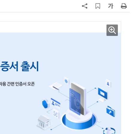
7
구광모 LG 회장, 내주 美 실리콘밸리
서 젠슨 황 재회동
8
[르포] 정부 GPU 7656장 운영 최전
선…'NHN 팩토리X' 가보니
9
국산 CSP사 '마켓플레이스' 커졌
다…5개사 등록 솔루션 1439개
10
코히어, 통제 가능한 소버린 AI 지
원…“韓이 아태 승부처”