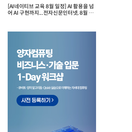
[AI네이티브 교육 8월 일정] AI 활용을 넘
어 AI 구현까지...전자신문인터넷, 8월 실
전 교육·워크숍 개최 발행일 : 2026-07-
23 10:46