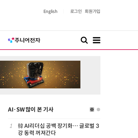
English
로그인
회원가입
AI·SW 많이 본 기사
1
韓 AI리더십 공백 장기화… 글로벌 3
6
美 행정부,
강 동력 꺼져간다
보안 테스