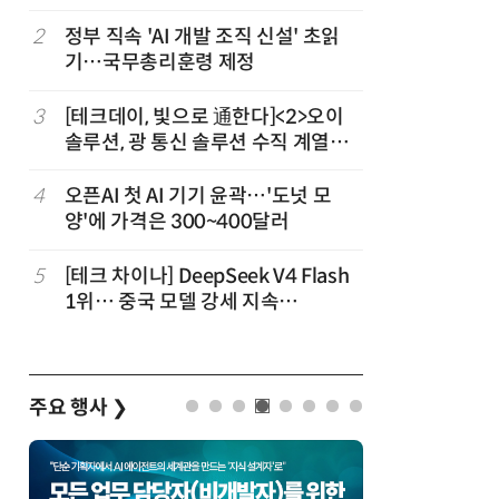
2
정부 직속 'AI 개발 조직 신설' 초읽
7
구광모 L
기…국무총리훈령 제정
서 젠슨 
3
[테크데이, 빛으로 通한다]<2>오이
8
[르포] 정
솔루션, 광 통신 솔루션 수직 계열
선…'NH
화…'실리콘 포토닉스·CPO 집중 공
략'
4
오픈AI 첫 AI 기기 윤곽…'도넛 모
9
국산 CS
양'에 가격은 300~400달러
다…5개사
5
[테크 차이나] DeepSeek V4 Flash
10
코히어, 
1위… 중국 모델 강세 지속
원…“韓이
(OpenRouter 주간 AI 모델 사용량
순위)
주요 행사
❯