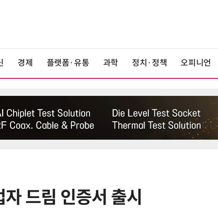
신
경제
플랫폼·유통
과학
정치·정책
오피니언
자 드림 인증서 출시
6
美 행정부, AI 모델 '해킹 등 사이버
보안 테스트' 의무화