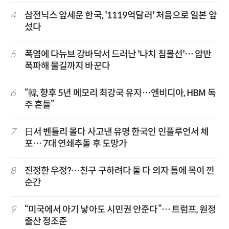
4
삼전닉스 앞세운 한국, '1119억달러' 처음으로 일본 앞
섰다
5
폭염에 다뉴브 강바닥서 드러난 '나치 침몰선'… 암반
폭파해 물길까지 바꾼다
6
“韓, 향후 5년 메모리 최강국 유지…엔비디아, HBM 독
주 흔들”
7
日서 벤틀리 몰다 사고낸 유명 한국인 인플루언서 체
포… 7대 연쇄추돌 후 도망가
8
진정한 우정?…친구 구하려다 둘 다 의자 틈에 목이 낀
순간
9
“미국에서 아기 낳아도 시민권 안준다”… 트럼프, 원정
출산 정조준