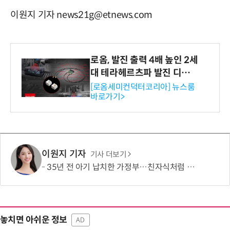
이원지 기자 news21g@etnews.com
로옴, 발진 출력 4배 높인 2세
대 테라헤르츠파 발진 디바이
스 개발
[로옴세미컨덕터코리아] 뉴스룸
바로가기>
이원지 기자
기사 더보기
35년 전 아기 납치한 가정부…친자식처럼 키워서? '징역 3년' 논란
놓치면 아쉬운 정보
AD