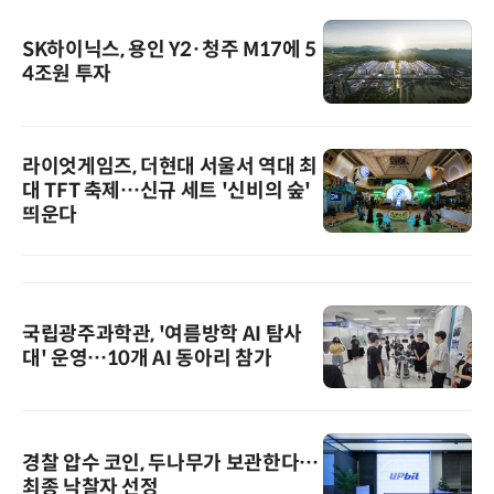
SK하이닉스, 용인 Y2·청주 M17에 5
4조원 투자
라이엇게임즈, 더현대 서울서 역대 최
대 TFT 축제…신규 세트 '신비의 숲'
띄운다
국립광주과학관, '여름방학 AI 탐사
대' 운영…10개 AI 동아리 참가
경찰 압수 코인, 두나무가 보관한다…
최종 낙찰자 선정