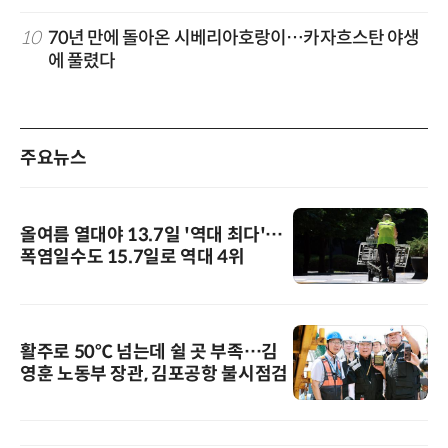
10
70년 만에 돌아온 시베리아호랑이…카자흐스탄 야생
에 풀렸다
주요뉴스
올여름 열대야 13.7일 '역대 최다'…
폭염일수도 15.7일로 역대 4위
활주로 50℃ 넘는데 쉴 곳 부족…김
영훈 노동부 장관, 김포공항 불시점검