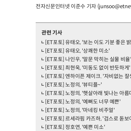
전자신문인터넷 이준수 기자 (junsoo@etnew
관련 기사
[ET포토] 유태오, '보는 이도 기분 좋은 밝
[ET포토] 유태오, '상쾌한 미소'
[ET포토] 나인우, '말문 막히는 실물 비율
[ET포토] 최현욱, '미동도 없이 반듯하게'
[ET포토] 엔하이픈 제이크. '자비없는 잘
[ET포토] 노정의, '뷰티플~'
[ET포토] 노정의, '햇살아래 빛나는 아름
[ET포토] 노정의, '예뻐도 너무 예쁜'
[ET포토] 노정의, '마네킹 비주얼'
[ET포토] 르세라핌 카즈하, '검스로 돋보
[ET포토] 정호연, '예쁜 미소'