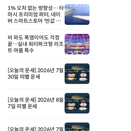
1% 오차 없는 방향성… 타
마시 프리미엄 퍼터, 네이
버 스마트스토어 '반값 할
인' 돌풍
비 와도 폭염이어도 걱정
끝…실내 워터파크형 리조
트 여름 특수
[오늘의 운세] 2026년 7월
30일 띠별 운세
[오늘의 운세] 2026년 8월
7일 띠별 운세
[오늘의 운세] 2026년 7월