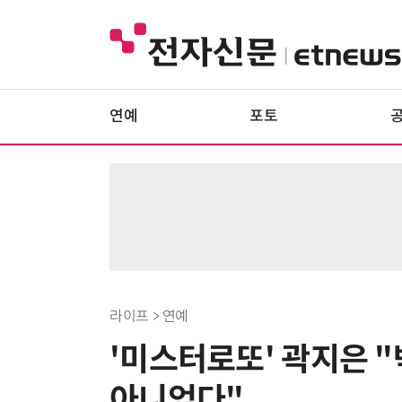
연예
포토
라이프 > 연예
'미스터로또' 곽지은 "
아니었다"