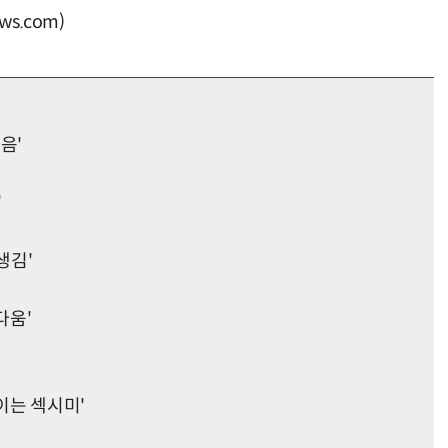
s.com)
음'
'
생김'
다움'
이는 섹시미'