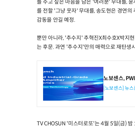
를 주고 싶은 마음을 담은 '여러분' 무대를
를 전할 '그냥 웃자' 무대를, 송도현은 경연의
감동을 안길 예정.
뿐만 아니라, '추수지' 추혁진X최수호X박지
는 후문. 과연 '추수지'만의 매력으로 재탄생
노보센스, P
[노보센스] 뉴스
TV CHOSUN '미스터로또'는 4월 5일(금) 밤