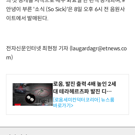
의 첫 공개를 시작으로 매주 화요일 한 편씩 공개되며, #
안녕이 부른 '소식 (So Sick)'은 8일 오후 6시 전 음원사
이트에서 발매된다.
전자신문인터넷 최현정 기자 (laugardagr@etnews.co
m)
로옴, 발진 출력 4배 높인 2세
대 테라헤르츠파 발진 디바이
스 개발
[로옴세미컨덕터코리아] 뉴스룸
바로가기>