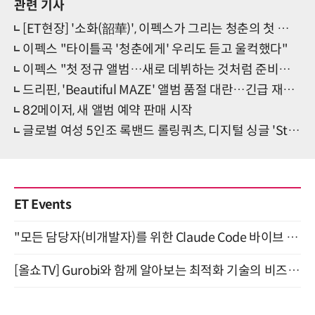
관련 기사
[ET현장] '소화(韶華)', 이펙스가 그리는 청춘의 첫 페이지
이펙스 "타이틀곡 '청춘에게' 우리도 듣고 울컥했다"
이펙스 "첫 정규 앨범…새로 데뷔하는 것처럼 준비했다"
드리핀, 'Beautiful MAZE' 앨범 품절 대란…긴급 재발주 돌입
82메이저, 새 앨범 예약 판매 시작
글로벌 여성 5인조 록밴드 롤링쿼츠, 디지털 싱글 'Stand Up' 발매
ET Events
"모든 담당자(비개발자)를 위한 Claude Code 바이브 코딩 2-day 부트캠프" 9월 16~17일 개최
[올쇼TV] Gurobi와 함께 알아보는 최적화 기술의 비즈니스 활용 (8월 20일 생방송)