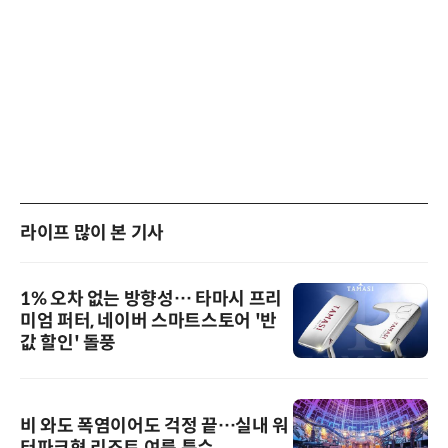
라이프 많이 본 기사
1% 오차 없는 방향성… 타마시 프리
미엄 퍼터, 네이버 스마트스토어 '반
값 할인' 돌풍
비 와도 폭염이어도 걱정 끝…실내 워