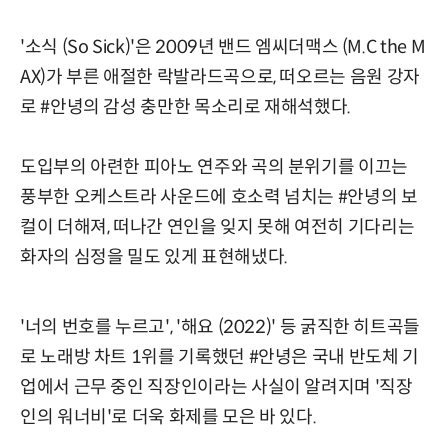
'소식 (So Sick)'은 2009년 밴드 엠씨더맥스 (M.C the M
AX)가 부른 애절한 락발라드곡으로, 떠오르는 음원 강자
로 #안녕의 감성 충만한 목소리로 재해석했다.
도입부의 아련한 피아노 연주와 곡의 분위기를 이끄는
풍부한 오케스트라 사운드에 호소력 넘치는 #안녕의 보
컬이 더해져, 떠나간 연인을 잊지 못해 여전히 기다리는
화자의 심정을 밀도 있게 표현해냈다.
'너의 번호를 누르고', '해요 (2022)' 등 굵직한 히트곡들
로 노래방 차트 1위를 기록했던 #안녕은 국내 반도체 기
업에서 근무 중인 직장인이라는 사실이 알려지며 '직장
인의 워너비'로 더욱 화제를 모은 바 있다.