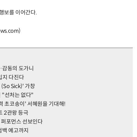
 행보를 이어간다.
s.com)
…감동의 도가니
입지 다진다
So Sick)' 가창
 "선처는 없다"
매력 초코송이' 서혜원을 기대해!
차트 2관왕 등극
워 퍼포먼스 선보인다
컴백 예고까지