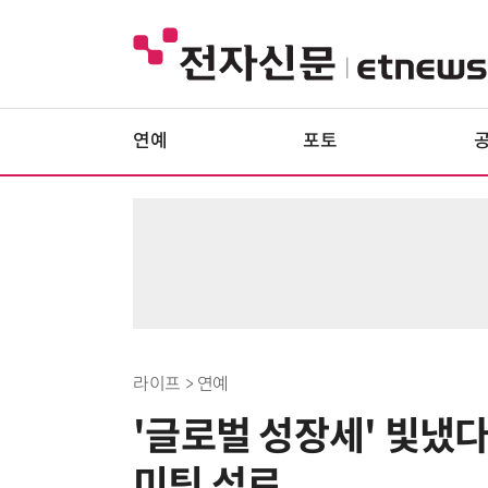
연예
포토
라이프 > 연예
'글로벌 성장세' 빛냈다
미팅 성료