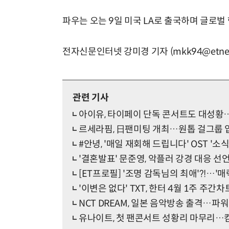
파우는 오는 9일 미국 LA로 출국하며 글로벌
전자신문인터넷 강미경 기자 (mkk94@etnew
관련 기사
아이유, 타이페이 단독 콘서트도 대성황
르세라핌, 日팬미팅 개최…원톱 걸그룹 
#안녕, '매일 재회해 드립니다' OST '소식 (
'결혼발표' 문준영, 악플러 강경 대응 선언
[ET프로필] '조명 감독님의 최애'?!…'
'이변은 없다' TXT, 한터 4월 1주 주간
NCT DREAM, 일본 음악방송 출격…파
유나이트, 첫 팬콘서트 성황리 마무리…