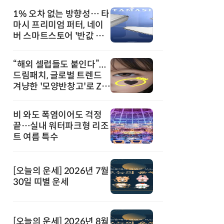
1% 오차 없는 방향성… 타
마시 프리미엄 퍼터, 네이
버 스마트스토어 '반값 할
인' 돌풍
“해외 셀럽들도 붙인다”...
드림패치, 글로벌 트렌드
겨냥한 '모양반창고'로 Z세
대 공략
비 와도 폭염이어도 걱정
끝…실내 워터파크형 리조
트 여름 특수
[오늘의 운세] 2026년 7월
30일 띠별 운세
[오늘의 운세] 2026년 8월