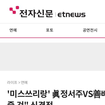
연예
포토
공연전시
라이프 > 연예
'미스쓰리랑' 眞정서주VS善