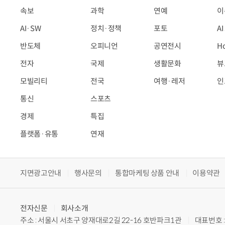
속보
과학
연예
이
AI·SW
정치·정책
포토
A
반도체
오피니언
공연전시
H
전자
국제
생활문화
뷰
모빌리티
전국
여행·레저
인
통신
스포츠
경제
특집
플랫폼·유통
연재
지면광고안내
행사문의
통합마케팅 상품 안내
이용약관
전자신문
회사소개
주소 : 서울시 서초구 양재대로2길 22-16 호반파크1관
대표번호 : 