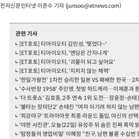
전자신문인터넷 이준수 기자 (junsoo@etnews.com)
관련 기사
[ET포토] 티아이오티 김민성, '찢었다~'
[ET포토] 티아이오티, '엔딩은 간지나게'
[ET포토] 티아이오티, '괴물이 되고 싶어요'
[ET포토] 티아이오티, '지치지 않는 체력'
'한일가왕전' 1차전 승리한 일본 VS 패배한 한국…
'수사반장 1958' 주인영, 첫방 하드캐리…이제훈과
'더 트롯쇼' 김호중, 2주 연속 1위 도전…장윤정-손
'불타는 장미단2' 손태진 "여자 이기려 하지 않는 남
'최강야구' 트라이아웃 최종 라운드 돌입, 야신의 선택
'야한 사진관', 오늘(22일) 유성주 뒤 숨은 진짜 흑막
'탐정들의 영업비밀' 이혜정 "친구, 남편 불륜 수십번 