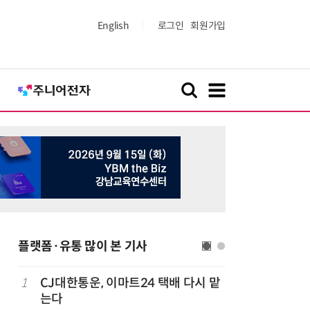
English
로그인
회원가입
플랫폼·유통 많이 본 기사
1
CJ대한통운, 이마트24 택배 다시 맡
6
쿠팡Inc,
는다
박…2년