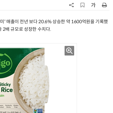
7
[뉴스줌인] 쿠팡Inc, 2분기 '어닝쇼
크'…“내년 중순께 유출 사고 전 수
회복”
' 매출이 전년 보다 20.6% 상승한 약 1600억원을 기록했
8
“쿠팡, 7월 결제액 6조1100억 '역대
다 2배 규모로 성장한 수치다.
최대'…쿠팡이츠도 신기록”
9
네이버, 2분기 매출 3조3888억원
분기 기준 역대 최대
10
롯데百, 잠실서 첫 '서머마켓' 개최
포켓몬 별빛낙원 꾸린다