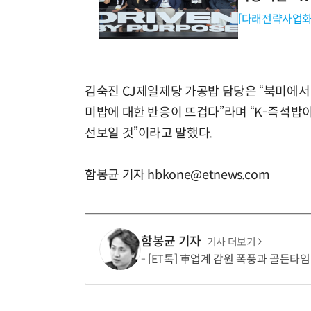
[다래전략사업화
김숙진 CJ제일제당 가공밥 담당은 “북미에서
미밥에 대한 반응이 뜨겁다”라며 “K-즉석밥
선보일 것”이라고 말했다.
함봉균 기자 hbkone@etnews.com
함봉균 기자
기사 더보기
[ET톡] 車업계 감원 폭풍과 골든타임