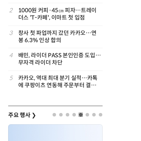
2
1000원 커피·45㎝ 피자…트레이
7
[뉴스줌인]
준
더스 'T-카페', 이마트 첫 입점
크'…“내
회복”
3
창사 첫 파업까지 갔던 카카오…연
8
“쿠팡, 7
봉 6.3% 인상 합의
최대'…
…
4
배민, 라이더 PASS 본인인증 도입…
9
네이버, 
무자격 라이더 차단
분기 기준
…
5
카카오, 역대 최대 분기 실적…카톡
10
롯데百, 
에 쿠팡이츠 연동해 주문부터 결제까
포켓몬 
지
주요 행사
❯