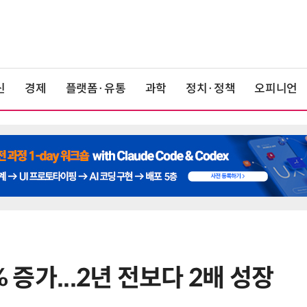
신
경제
플랫폼·유통
과학
정치·정책
오피니언
% 증가...2년 전보다 2배 성장
6
쿠팡Inc, 상반기 영업적자 1.2조 육
박…2년치 이익 넘어서