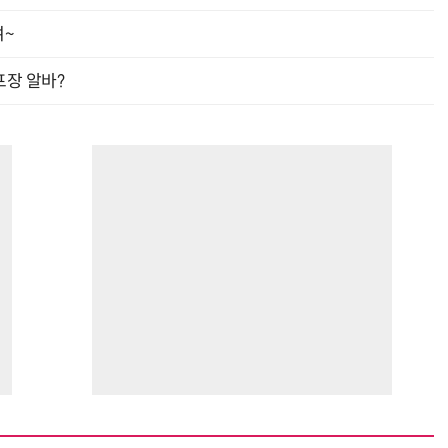
여~
프장 알바?