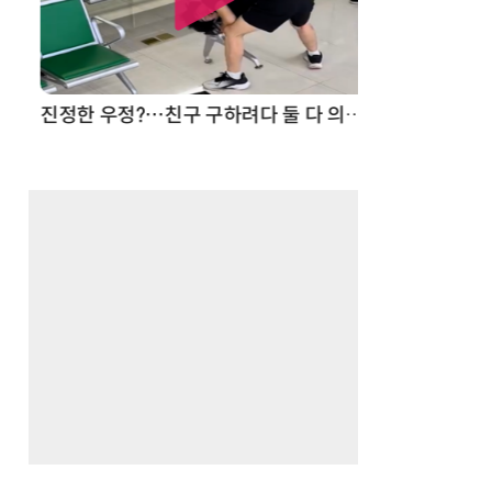
드론
진정한 우정?…친구 구하려다 둘 다 의자 틈에 목이 낀 순간