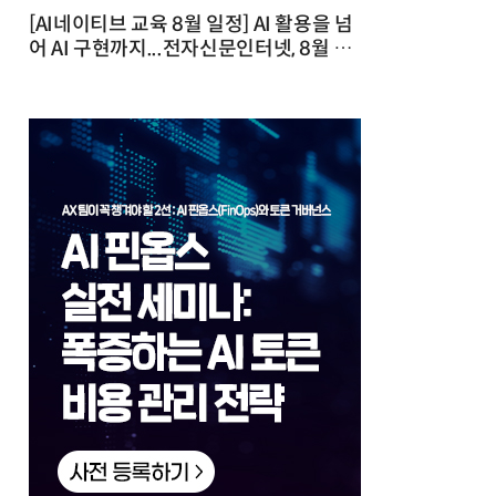
[AI네이티브 교육 8월 일정] AI 활용을 넘
어 AI 구현까지...전자신문인터넷, 8월 실
전 교육·워크숍 개최 발행일 : 2026-07-
23 10:46