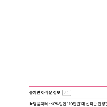
놓치면 아쉬운 정보
AD
▶명품퍼터 ~60%할인 '10만원'대 선착순 한정