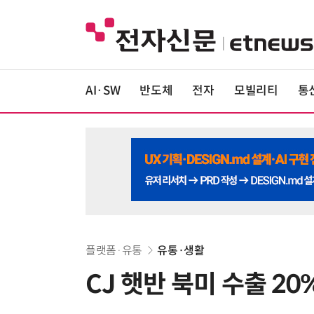
AI·SW
반도체
전자
모빌리티
통
플랫폼·유통
유통·생활
CJ 햇반 북미 수출 20