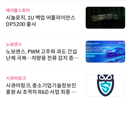
AIPD
“특허분석도 AI와 함께”…IP산업
'AX' 시대 본격화, 지식재산처 1호
AI IP데이터분석사 탄생
인아그룹
'자동화 산업의 새로운 가능성'…
인아그룹 전국 7개 도시 세미나 페
어 개최
한국태양유전
태양유전, 파트너십 구축 선언 갱
신…지속가능한 공급망 협력 강화