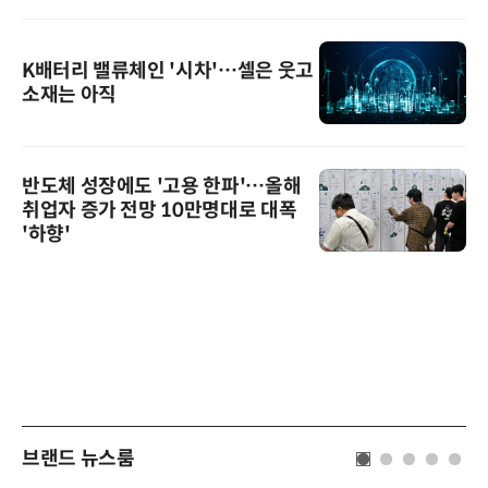
K배터리 밸류체인 '시차'…셀은 웃고
소재는 아직
반도체 성장에도 '고용 한파'…올해
취업자 증가 전망 10만명대로 대폭
'하향'
브랜드 뉴스룸