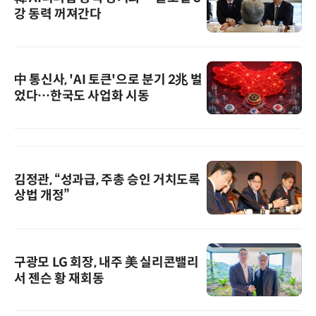
강 동력 꺼져간다
中 통신사, 'AI 토큰'으로 분기 2兆 벌
었다…한국도 사업화 시동
김정관, “성과급, 주총 승인 거치도록
상법 개정”
구광모 LG 회장, 내주 美 실리콘밸리
서 젠슨 황 재회동