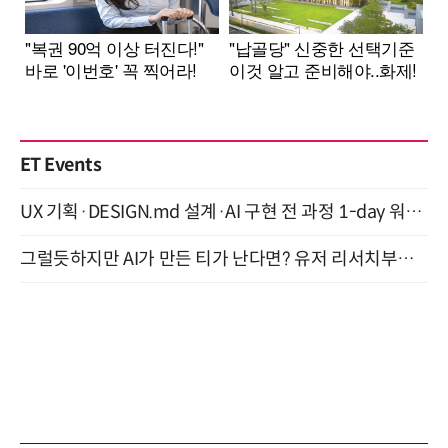
ET Events
UX 기획·DESIGN.md 설계·AI 구현 전 과정 1-day 워크숍 with Claude Code·Codex 9월 15일 개최
그럴듯하지만 AI가 만든 티가 난다면? 유저 리서치부터 배포까지! (9/15)