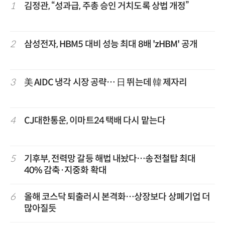
1
김정관, “성과급, 주총 승인 거치도록 상법 개정”
2
삼성전자, HBM5 대비 성능 최대 8배 'zHBM' 공개
3
美 AIDC 냉각 시장 공략… 日 뛰는데 韓 제자리
4
CJ대한통운, 이마트24 택배 다시 맡는다
5
기후부, 전력망 갈등 해법 내놨다…송전철탑 최대
40% 감축·지중화 확대
6
올해 코스닥 퇴출러시 본격화…상장보다 상폐기업 더
많아질듯