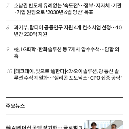
7
호남권 반도체 유례없는 '속도전'…정부·지자체·기관
·기업 원팀으로 '2030년 6월 양산' 목표
8
과기부, 탑티어 공동연구 지원 4개 컨소시엄 선정…10
년간 230억 지원
9
檢, LG화학·한화솔루션 등 7개사 압수수색…담합 의
혹
10
[테크데이, 빛으로 通한다]<2>오이솔루션, 광 통신 솔
루션 수직 계열화…'실리콘 포토닉스·CPO 집중 공략'
주요뉴스
韓 AI리더십 공백 장기화… 글로벌 3