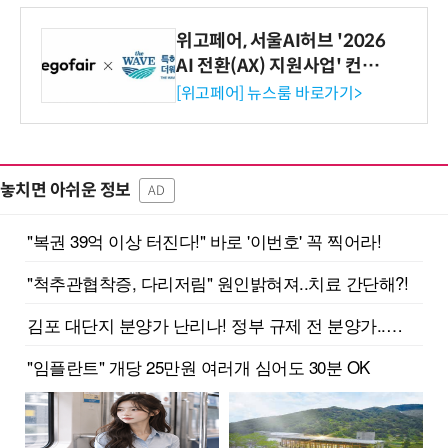
위고페어, 서울AI허브 '2026
AI 전환(AX) 지원사업' 컨소
시엄 선정
[위고페어] 뉴스룸 바로가기>
놓치면 아쉬운 정보
AD