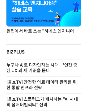
기반 정리·리서치·보고 자동화
현업에서 바로 쓰는 "하네스 엔지니어링" 실습 교육
BIZPLUS
누구나 AI로 디자인하는 시대…'인간 중
심 UX'의 새 기준을 묻다
[올쇼TV] 안전한 의료 데이터 관리를 위
한 통합 인프라 전략
[올쇼TV] 스플렁크가 제시하는 "AI 시대
의 옵저버빌리티" 전략