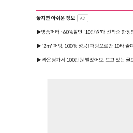
놓치면 아쉬운 정보
AD
▶명품퍼터 ~60%할인 '10만원'대 선착순 한정
▶ '2m' 퍼팅, 100% 성공! 퍼팅으로만 10타 줄
▶ 라운딩가서 100만원 벌었어요. 뜨고 있는 골