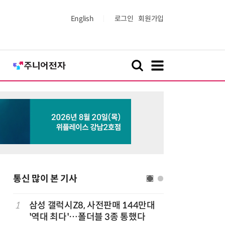
English
로그인
회원가입
통신 많이 본 기사
다
1
삼성 갤럭시Z8, 사전판매 144만대
6
K위성망 
'역대 최다'…폴더블 3종 통했다