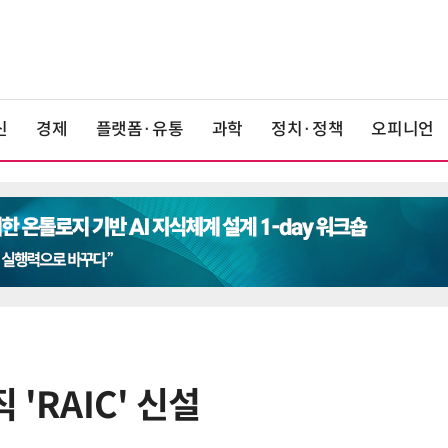
신
경제
플랫폼·유통
과학
정치·정책
오피니언
 'RAIC' 신설
6
K위성망 2035년까지 512기 띄운