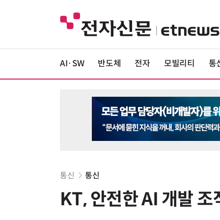
AI·SW
반도체
전자
모빌리티
통
통신
통신
KT, 안전한 AI 개발 조직