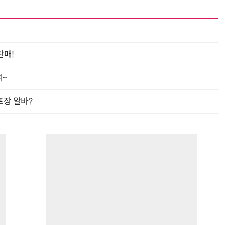
판매!
여~
프장 알바?