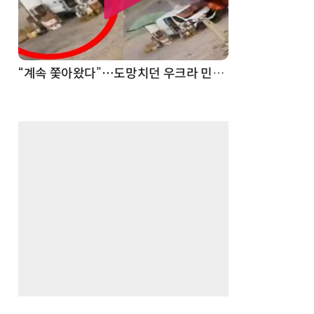
“계속 쫓아왔다”…도망치던 우크라 민간인 공격한 러 자폭 드론