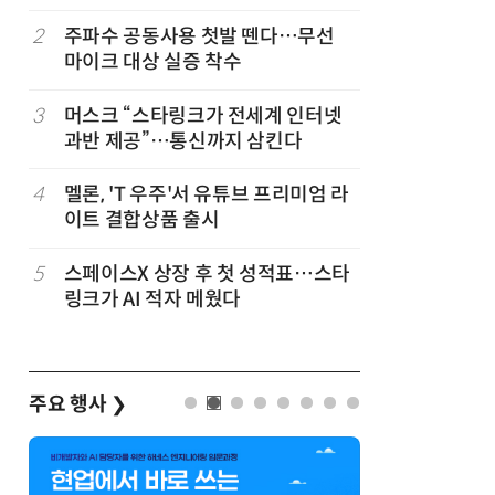
2
주파수 공동사용 첫발 뗀다…무선
7
뉴스는 그
마이크 대상 실증 착수
뉴스 무단
3
머스크 “스타링크가 전세계 인터넷
8
중고폰 안
과반 제공”…통신까지 삼킨다
불안 줄였
4
멜론, 'T 우주'서 유튜브 프리미엄 라
9
[ET톡]
이트 결합상품 출시
5
스페이스X 상장 후 첫 성적표…스타
10
[ET단상]
링크가 AI 적자 메웠다
은 무엇을
주요 행사
❯