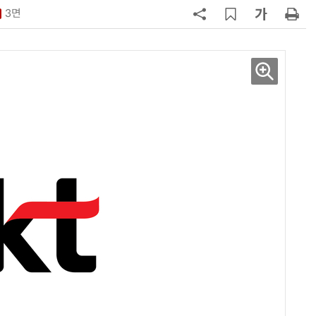
3면
7
뉴스는 그냥 써도 된다?…법원, 방송
뉴스 무단 사용에 첫 제동
8
중고폰 안심 인증 50곳 돌파…고객
불안 줄였지만 '홍보 부족' 과제
9
[ET톡] 방미통위의 빈 의자
10
[ET단상] 피지컬 AI 시대, 우리 모델
은 무엇을 준비해야 하나