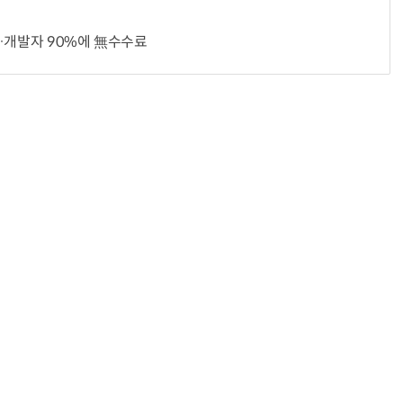
…개발자 90%에 無수수료
거미줄 쏘고 자동 회수까지…현실판 스파이더맨 웹 슈터
70년 만에 돌아온 시베리아호랑이…카자흐스탄 야생에 풀렸다