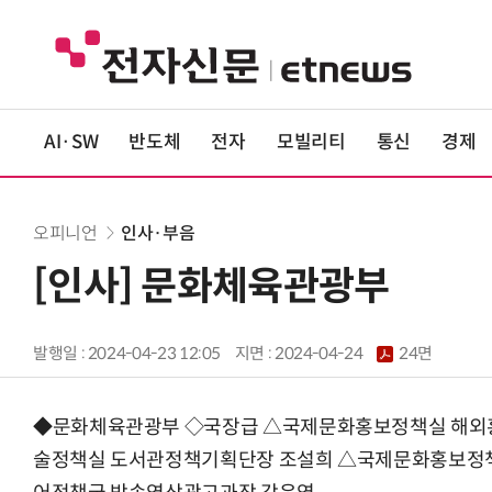
AI·SW
반도체
전자
모빌리티
통신
경제
오피니언
인사·부음
[인사] 문화체육관광부
발행일 : 2024-04-23 12:05
지면 :
2024-04-24
24면
◆문화체육관광부 ◇국장급 △국제문화홍보정책실 해외
술정책실 도서관정책기획단장 조설희 △국제문화홍보정