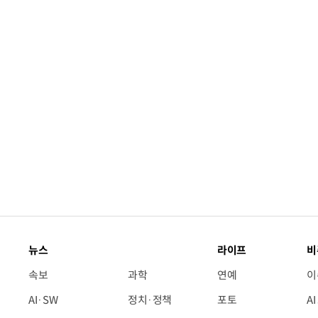
“입으면 전투력 상승?” 드래곤볼 전투복 닮은 중
뉴스
라이프
비
속보
과학
연예
이
AI·SW
정치·정책
포토
A