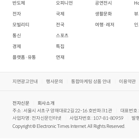
반도체
오피니언
공연전시
H
전자
국제
생활문화
뷰
모빌리티
전국
여행·레저
인
통신
스포츠
경제
특집
플랫폼·유통
연재
지면광고안내
행사문의
통합마케팅 상품 안내
이용약관
전자신문
회사소개
주소 : 서울시 서초구 양재대로2길 22-16 호반파크1관
대표번호 : 
사업자명 : 전자신문인터넷
사업자번호 : 107-81-80959
발행
Copyright © Electronic Times Internet. All Rights Reserved.