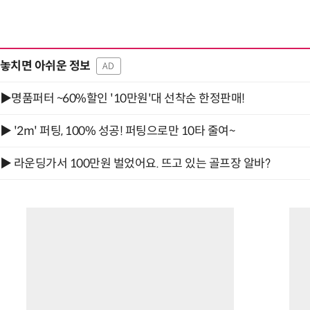
놓치면 아쉬운 정보
AD
▶명품퍼터 ~60%할인 '10만원'대 선착순 한정판매!
▶ '2m' 퍼팅, 100% 성공! 퍼팅으로만 10타 줄여~
▶ 라운딩가서 100만원 벌었어요. 뜨고 있는 골프장 알바?