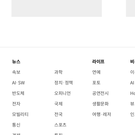
뉴스
라이프
비
속보
과학
연예
이
AI·SW
정치·정책
포토
A
반도체
오피니언
공연전시
H
전자
국제
생활문화
뷰
모빌리티
전국
여행·레저
인
통신
스포츠