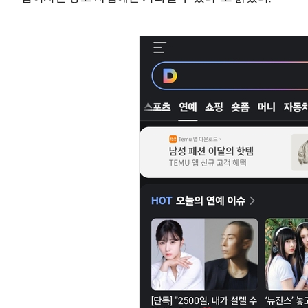
“입으면 전투력 상승?” 드래곤볼 전투복 닮은 중