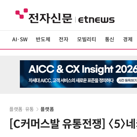
AI·SW
반도체
전자
모빌리티
통신
경제
플랫폼·유통
플랫폼
[C커머스발 유통전쟁] 〈5〉네