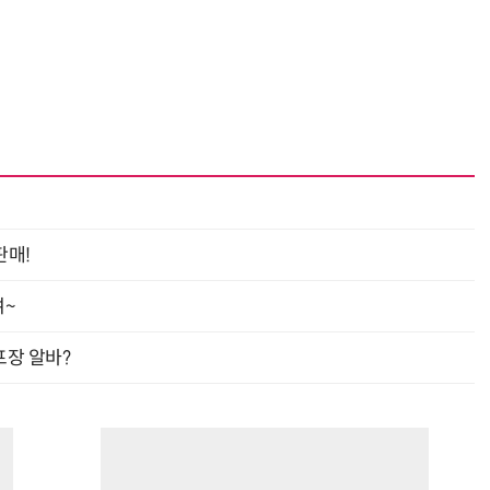
판매!
여~
프장 알바?