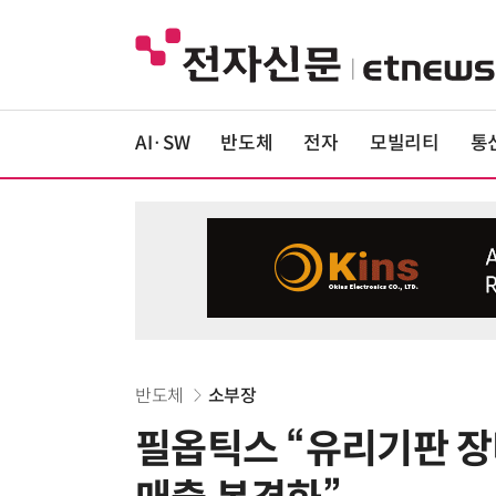
AI·SW
반도체
전자
모빌리티
통
반도체
소부장
필옵틱스 “유리기판 장