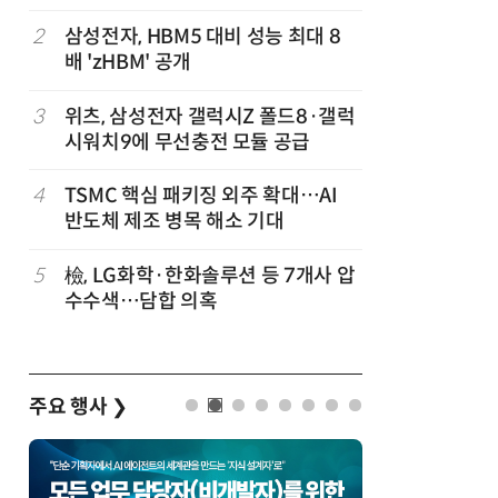
공
화…'실리
략'
2
삼성전자, HBM5 대비 성능 최대 8
7
“AI, 
배 'zHBM' 공개
문 '실리
이 개최
3
위츠, 삼성전자 갤럭시Z 폴드8·갤럭
8
AMD, 
시워치9에 무선충전 모듈 공급
분기 사상
4
TSMC 핵심 패키징 외주 확대…AI
9
[사설] 
반도체 제조 병목 해소 기대
여 대기업
차
5
檢, LG화학·한화솔루션 등 7개사 압
10
소프트피브
발
수수색…담합 의혹
원 구형 
과제 공식
주요 행사
❯