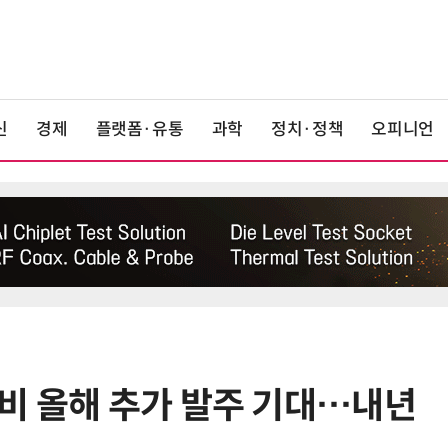
신
경제
플랫폼·유통
과학
정치·정책
오피니언
비 올해 추가 발주 기대…내년
6
[테크데이, 빛으로 通한다]<2>오이
솔루션, 광 통신 솔루션 수직 계열