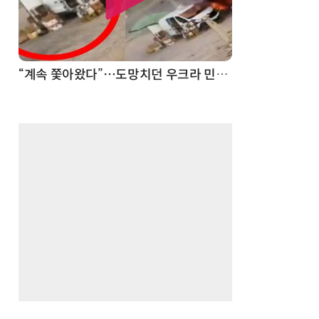
“계속 쫓아왔다”…도망치던 우크라 민간인 공격한 러 자폭 드론