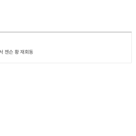
거미줄 쏘고 자동 회수까지…현실판 스파이더맨 웹 슈터
70년 만에 돌아온 시베리아호랑이…카자흐스탄 야생에 풀렸다
서 젠슨 황 재회동