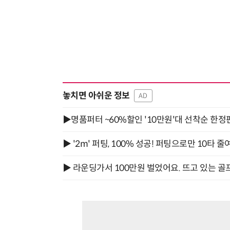
놓치면 아쉬운 정보
AD
▶명품퍼터 ~60%할인 '10만원'대 선착순 한정
▶ '2m' 퍼팅, 100% 성공! 퍼팅으로만 10타 줄
▶ 라운딩가서 100만원 벌었어요. 뜨고 있는 골