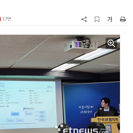
화…'실리콘 포토닉스·CPO 집중 
략'
7
“AI, 빛으로 通한다”…25일 전자신
문 '실리콘 포토닉스·CPO' 테크데
17면
이 개최
8
AMD, 데이터센터 매출 2배 급증…2
분기 사상 최대 매출
9
[사설] 차세대 전력반도체 R&D, 참
여 대기업 파격 혜택 줘라
10
소프트피브이·성균관대, 실내용 3
원 구형 태양전지 IEC 국제표준 개
과제 공식 승인