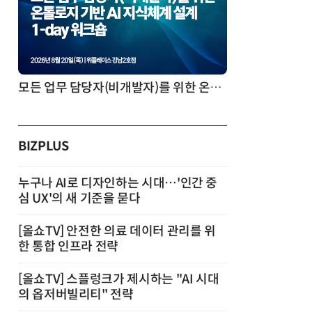
모든 업무 담당자(비개발자)를 위한 온톨로지 기반 AI 지식체계 설계 1-day 워크숍
BIZPLUS
누구나 AI로 디자인하는 시대…'인간 중
심 UX'의 새 기준을 묻다
[올쇼TV] 안전한 의료 데이터 관리를 위
한 통합 인프라 전략
[올쇼TV] 스플렁크가 제시하는 "AI 시대
의 옵저버빌리티" 전략