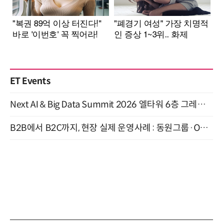
ET Events
Next AI & Big Data Summit 2026 엘타워 6층 그레이스홀 개최 (9/18)
B2B에서 B2C까지, 현장 실제 운영사례 : 동원그룹·OCI·다이닝브랜즈그룹·당근 (8/27)