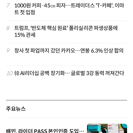
7
1000원 커피·45㎝ 피자…트레이더스 'T-카페', 이마
트 첫 입점
8
트럼프, '반도체 핵심 원료' 폴리실리콘 파생상품에
15% 관세
9
창사 첫 파업까지 갔던 카카오…연봉 6.3% 인상 합의
10
韓 AI리더십 공백 장기화… 글로벌 3강 동력 꺼져간다
주요뉴스
배민, 라이더 PASS 본인인증 도입…