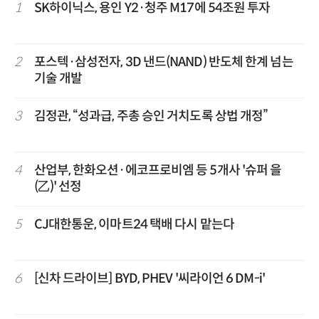
1
SK하이닉스, 용인 Y2·청주 M17에 54조원 투자
2
포스텍·삼성전자, 3D 낸드(NAND) 반도체 한계 넘는
기술 개발
3
김정관, “성과급, 주총 승인 거치도록 상법 개정”
4
산업부, 한화오션·에코프로비엠 등 5개사 '슈퍼 을
(乙)' 선정
5
CJ대한통운, 이마트24 택배 다시 맡는다
6
[신차 드라이브] BYD, PHEV '씨라이언 6 DM-i'