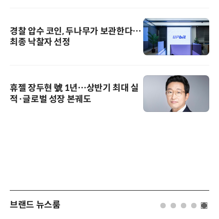
경찰 압수 코인, 두나무가 보관한다…
최종 낙찰자 선정
휴젤 장두현 號 1년…상반기 최대 실
적·글로벌 성장 본궤도
브랜드 뉴스룸