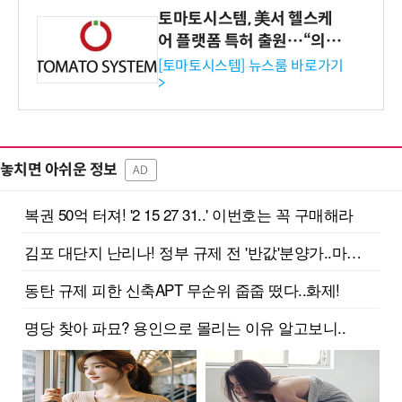
토마토시스템, 美서 헬스케
어 플랫폼 특허 출원…“의료
기관·보험사 공략”
[토마토시스템] 뉴스룸 바로가기
>
놓치면 아쉬운 정보
AD