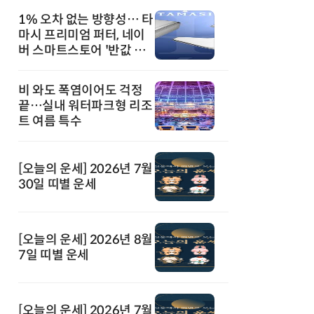
1% 오차 없는 방향성… 타
마시 프리미엄 퍼터, 네이
버 스마트스토어 '반값 할
인' 돌풍
비 와도 폭염이어도 걱정
끝…실내 워터파크형 리조
트 여름 특수
[오늘의 운세] 2026년 7월
30일 띠별 운세
[오늘의 운세] 2026년 8월
7일 띠별 운세
[오늘의 운세] 2026년 7월