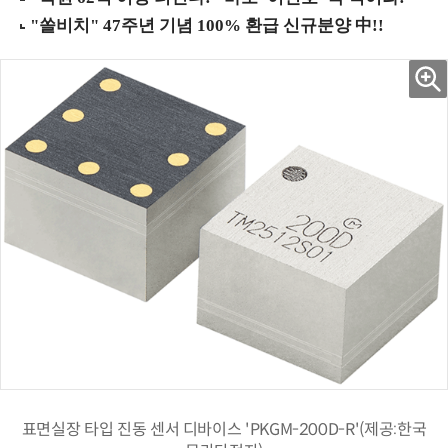
표면실장 타입 진동 센서 디바이스 'PKGM-200D-R'(제공:한국