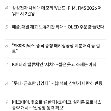
4
삼성전자 차세대 메모리 'V낸드·PIM', FMS 2026 어
워드서 2관왕
5
애플, 패널 재고 보유기간 확대…OLED 주문량 늘었다
6
“SK하이닉스, 중국 충칭 패키징공장 지분매각 등 검
토”
7
K배터리 밸류체인 '시차'…셀은 웃고 소재는 아직
8
“롯데·금호만 남았다”…韓 석화, 상반기 나란히 반등
9
[테크데이, 빛으로 通한다]<3>머크, 실리콘 포토닉스
공략 개시…'신성장 동력 확보'