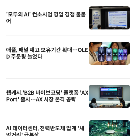
'모두의 AI' 컨소시엄 영입 경쟁 불붙
어
애플, 패널 재고 보유기간 확대…OLE
D 주문량 늘었다
웹케시,'B2B 바이브코딩' 플랫폼 'AX
Port' 출시…AX 시장 본격 공략
AI 데이터센터, 전력반도체 업계 '새
먹거리' 급부상