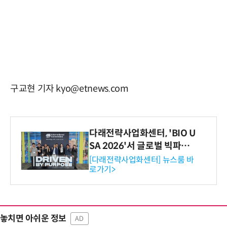
구교현 기자 kyo@etnews.com
다래전략사업화센터, 'BIO U
SA 2026'서 글로벌 빅파마
와의 비즈니스 미팅 지원…K
[다래전략사업화센터] 뉴스룸 바
로가기>
-바이오 해외 진출 교두보 확
보
놓치면 아쉬운 정보
AD