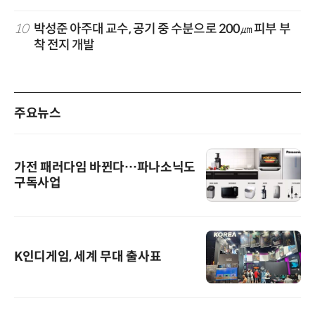
10
박성준 아주대 교수, 공기 중 수분으로 200㎛ 피부 부
착 전지 개발
주요뉴스
가전 패러다임 바뀐다…파나소닉도
구독사업
K인디게임, 세계 무대 출사표