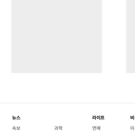
뉴스
라이프
비
속보
과학
연예
이