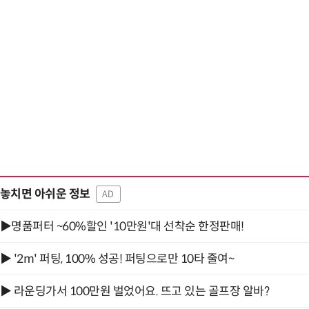
놓치면 아쉬운 정보
AD
▶명품퍼터 ~60%할인 '10만원'대 선착순 한정판매!
▶ '2m' 퍼팅, 100% 성공! 퍼팅으로만 10타 줄여~
▶ 라운딩가서 100만원 벌었어요. 뜨고 있는 골프장 알바?