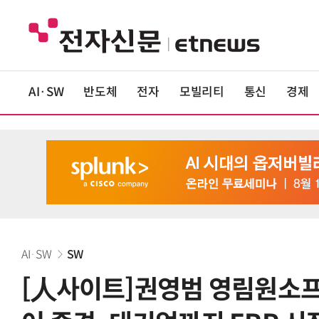
AI·SW
반도체
전자
모빌리티
통신
경제
AI·SW
SW
[人사이트]권영범 영림원소프