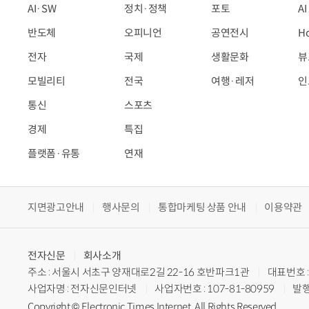
AI·SW
정치·정책
포토
A
반도체
오피니언
공연전시
H
전자
국제
생활문화
뷰
모빌리티
전국
여행·레저
인
통신
스포츠
경제
특집
플랫폼·유통
연재
지면광고안내
행사문의
통합마케팅 상품 안내
이용약관
전자신문
회사소개
주소 : 서울시 서초구 양재대로2길 22-16 호반파크1관
대표번호 : 
사업자명 : 전자신문인터넷
사업자번호 : 107-81-80959
발행
Copyright © Electronic Times Internet. All Rights Reserved.